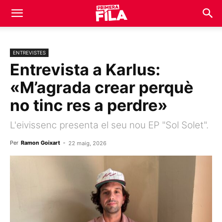
ENTREVISTES
Entrevista a Karlus:
«M’agrada crear perquè
no tinc res a perdre»
L'eivissenc presenta el seu nou EP "Sol Solet".
Per
Ramon Goixart
-
22 maig, 2026