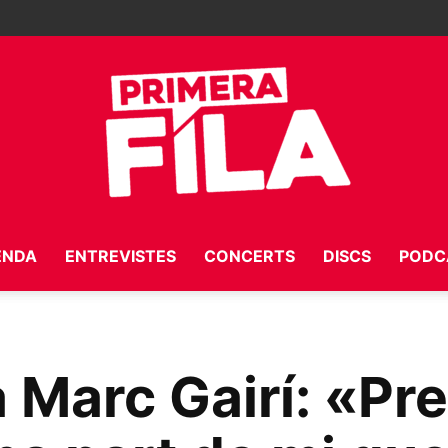
ENDA
ENTREVISTES
CONCERTS
DISCS
PODC
Primera
a Marc Gairí: «Pr
Fila