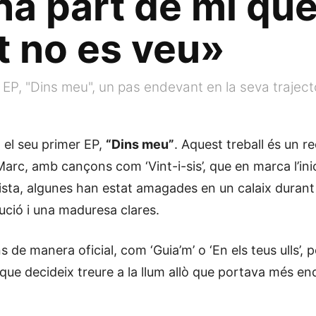
na part de mi qu
 no es veu»
 EP, "Dins meu", un pas endevant en la seva traject
a el seu primer EP,
“Dins meu”
. Aquest treball és un 
el Marc, amb cançons com ‘Vint-i-sis’, que en marca l’i
tista, algunes han estat amagades en un calaix duran
lució i una maduresa clares.
de manera oficial, com ‘Guia’m’ o ‘En els teus ulls’, p
que decideix treure a la llum allò que portava més en