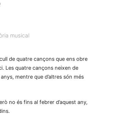
e
òria musical
recull de quatre cançons que ens obre
nici. Les quatre cançons neixen de
t anys, mentre que d’altres són més
erò no és fins al febrer d’aquest any,
dins.