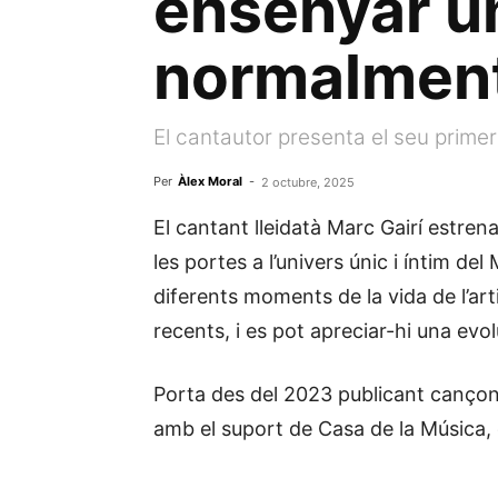
ensenyar u
normalment
El cantautor presenta el seu primer
Per
Àlex Moral
-
2 octubre, 2025
El cantant lleidatà Marc Gairí estren
les portes a l’univers únic i íntim d
diferents moments de la vida de l’ar
recents, i es pot apreciar-hi una evo
Porta des del 2023 publicant cançons 
amb el suport de Casa de la Música, 