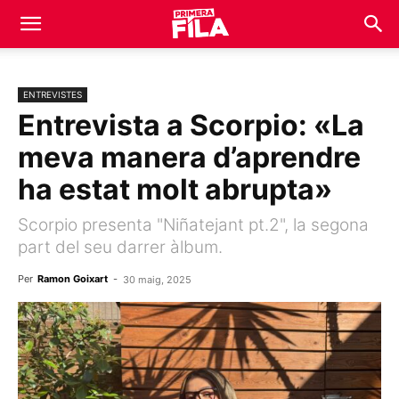
ENTREVISTES
Entrevista a Scorpio: «La
meva manera d’aprendre
ha estat molt abrupta»
Scorpio presenta "Niñatejant pt.2", la segona
part del seu darrer àlbum.
Per
Ramon Goixart
-
30 maig, 2025