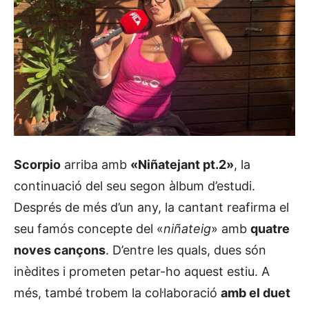
Scorpio
arriba amb
«Niñatejant pt.2»
, la
continuació del seu segon àlbum d’estudi.
Després de més d’un any, la cantant reafirma el
seu famós concepte del «
niñateig
» amb
quatre
noves cançons
. D’entre les quals, dues són
inèdites i prometen petar-ho aquest estiu. A
més, també trobem la col·laboració
amb el duet