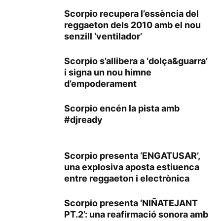
Scorpio recupera l’essència del
reggaeton dels 2010 amb el nou
senzill ‘ventilador’
Scorpio s’allibera a ‘dolça&guarra’
i signa un nou himne
d’empoderament
Scorpio encén la pista amb
#djready
Scorpio presenta ‘ENGATUSAR’,
una explosiva aposta estiuenca
entre reggaeton i electrònica
Scorpio presenta ‘NIÑATEJANT
PT.2’: una reafirmació sonora amb