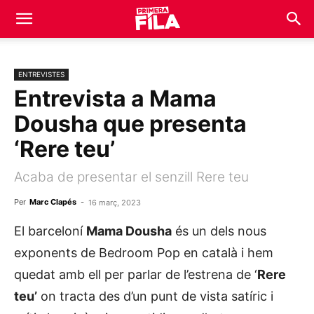
ENTREVISTES
Entrevista a Mama
Dousha que presenta
‘Rere teu’
Acaba de presentar el senzill Rere teu
Per
Marc Clapés
-
16 març, 2023
El barceloní
Mama Dousha
és un dels nous
exponents de Bedroom Pop en català i hem
quedat amb ell per parlar de l’estrena de ‘
Rere
teu’
on tracta des d’un punt de vista satíric i