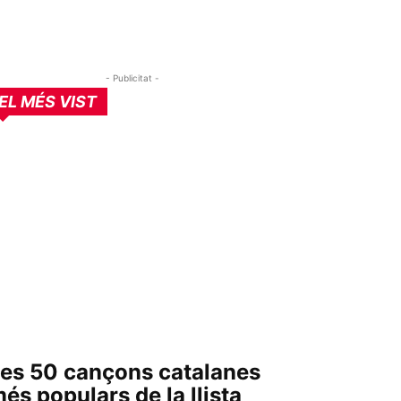
- Publicitat -
EL MÉS VIST
es 50 cançons catalanes
és populars de la llista