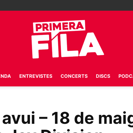
ENDA
ENTREVISTES
CONCERTS
DISCS
PODC
Primera
 avui – 18 de mai
Fila