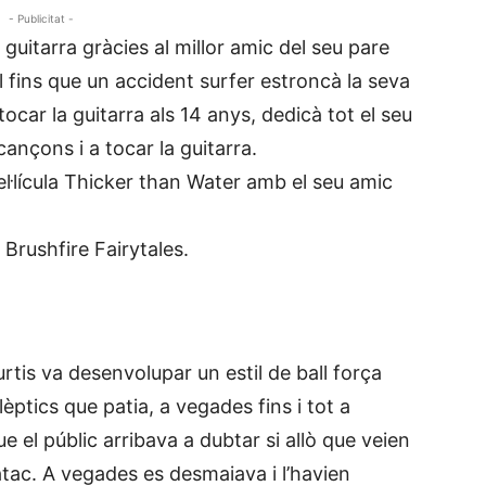
- Publicitat -
uitarra gràcies al millor amic del seu pare
l fins que un accident surfer estroncà la seva
ocar la guitarra als 14 anys, dedicà tot el seu
ançons i a tocar la guitarra.
el·lícula Thicker than Water amb el seu amic
Brushfire Fairytales.
tis va desenvolupar un estil de ball força
èptics que patia, a vegades fins i tot a
ue el públic arribava a dubtar si allò que veien
 atac. A vegades es desmaiava i l’havien