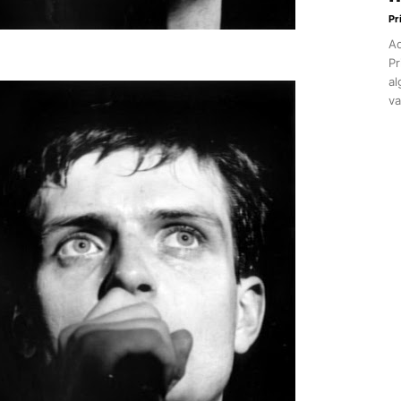
Pr
Aq
Pr
al
va