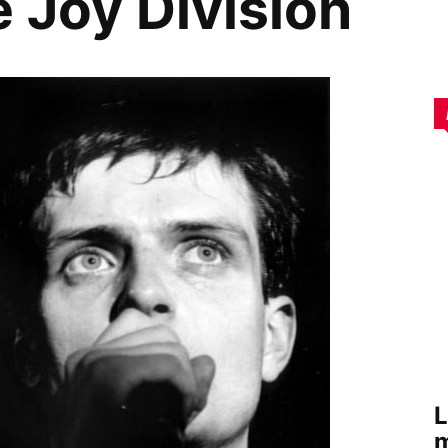
e Joy Division
L
m