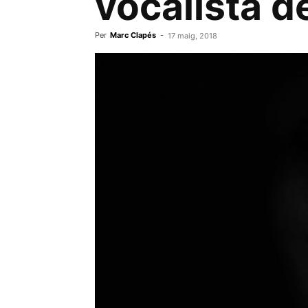
vocalista d
Per
Marc Clapés
-
17 maig, 2018