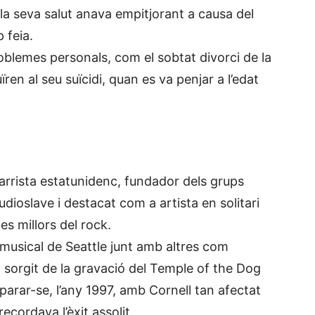
e la seva salut anava empitjorant a causa del
 feia.
problemes personals, com el sobtat divorci de la
en al seu suïcidi, quan es va penjar a l’edat
tarrista estatunidenc, fundador dels grups
ioslave i destacat com a artista en solitari
es millors del rock.
usical de Seattle junt amb altres com
sorgit de la gravació del Temple of the Dog
parar-se, l’any 1997, amb Cornell tan afectat
ecordava l’èxit assolit.