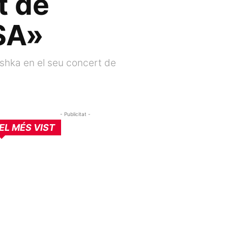
t de
SA»
ushka en el seu concert de
- Publicitat -
EL MÉS VIST