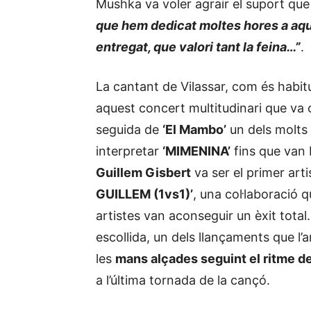
Mushka va voler agrair el suport que
que hem dedicat moltes hores a aque
entregat, que valori tant la feina…”
.
La cantant de Vilassar, com és habitu
aquest concert multitudinari que v
seguida de
‘El Mambo’
un dels molts è
interpretar
‘MIMENINA’
fins que van 
Guillem Gisbert
va ser el primer art
GUILLEM (1vs1)’
, una col·laboració q
artistes van aconseguir un èxit total
escollida, un dels llançaments que l’a
les
mans alçades seguint el ritme d
a l’última tornada de la cançó.