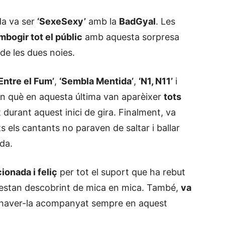
ada va ser
‘SexeSexy’
amb la
BadGyal
. Les
mbogir tot el públic
amb aquesta sorpresa
de les dues noies.
‘Entre el Fum’
,
‘Sembla Mentida’
,
‘N1, N11’
i
en què en aquesta última van aparèixer
tots
durant aquest inici de gira. Finalment, va
 els cantants no paraven de saltar i ballar
ada.
onada i feliç
per tot el suport que ha rebut
l’estan descobrint de mica en mica. També,
va
haver-la acompanyat sempre en aquest