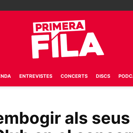
ENDA
ENTREVISTES
CONCERTS
DISCS
PODC
Primera
mbogir als seus 
Fila