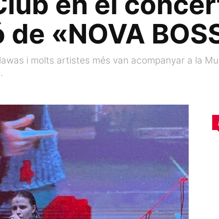
Club en el concer
ió de «NOVA BOS
 Flawas i molts artistes més van acompanyar a la M
.