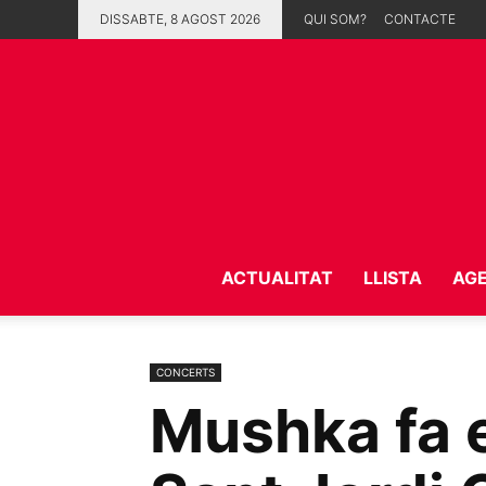
DISSABTE, 8 AGOST 2026
QUI SOM?
CONTACTE
ACTUALITAT
LLISTA
AG
CONCERTS
Mushka fa e