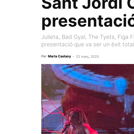
Sant Jordi 
presentac
Julieta, Bad Gyal, The Tyets, Figa
presentació que va ser un èxit total
Per
Marta Castany
-
22 març, 2025