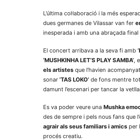
L’última col·laboració i la més esper
dues germanes de Vilassar van fer
e
inesperada i amb una abraçada final 
El concert arribava a la seva fi amb
‘MUSHKINHA LET’S PLAY SAMBA’
, 
els artistes
que l’havien acompanyat 
sonar
’TAS LOKO’
de fons mentre tots
damunt l’escenari per tancar la vetll
Es va poder veure una
Mushka emoci
des de sempre i pels nous fans que 
agrair als seus familiars i amics
per 
procés creatiu.