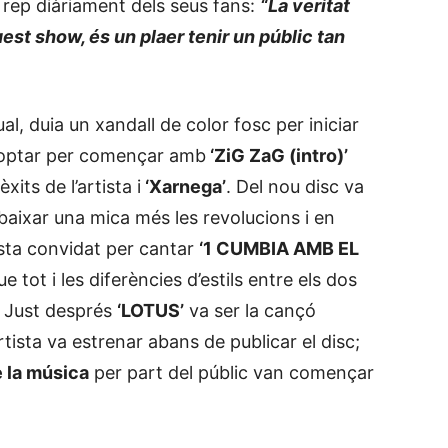
 rep diàriament dels seus fans:
“La veritat
st show, és un plaer tenir un públic tan
al, duia un xandall de color fosc per iniciar
a optar per començar amb
‘ZiG ZaG (intro)’
xits de l’artista i
‘Xarnega’
. Del nou disc va
baixar una mica més les revolucions i en
ista convidat per cantar
‘1 CUMBIA AMB EL
ue tot i les diferències d’estils entre els dos
. Just després
‘LOTUS’
va ser la cançó
rtista va estrenar abans de publicar el disc;
e la música
per part del públic van començar