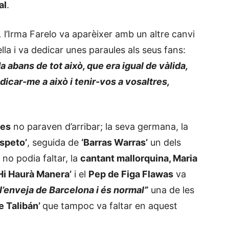
al
.
,
l’Irma Farelo va aparèixer amb un altre canvi
la i va dedicar unes paraules als seus fans:
 abans de tot això, que era igual de vàlida,
edicar-me a això i tenir-vos a vosaltres,
tes
no paraven d’arribar; la seva germana, la
speto’
, seguida de
‘Barras Warras’
un dels
no podia faltar, la
cantant mallorquina, Maria
Hi Haurà Manera’
i el
Pep de Figa Flawas
va
l’enveja de Barcelona i és normal”
una de les
le Talibán’
que tampoc va faltar en aquest