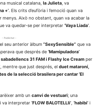
cena musical catalana,
la Julieta
, va
ma +’
. Els crits d’eufòria i l’emoció quan va
ser menys. Això no obstant, quan va acabar la
que va quedar-se per interpretar
‘Vaya Liada’
.
- Publicitat -
el seu anterior àlbum
“SexySensible”
que va
’esperava que després de
‘Mamipuladora’
s sabadellencs 31 FAM i Flashy Ice Cream
per
’
, mentre que just després, el
duet mataroní,
es de la selecció brasilera per cantar ‘El
 aparèixer amb un
canvi de vestuari
; una
i va interpretar
‘FLOW BALOTELLIi’
,
‘habibi’
i