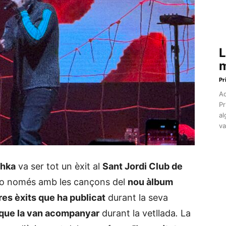
L
m
Pr
Aq
Pr
al
va
shka
va ser tot un èxit al
Sant Jordi Club de
, no només amb les cançons del
nou àlbum
tres èxits que ha publicat
durant la seva
 que la van acompanyar
durant la vetllada
.
La