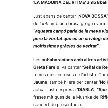
‘LA MÀQUINA DEL RITME’ amb 8beli
Just abans de cantar
‘NOVA BOSSA
’
de
look
amb una brusa groga i vermel
“aquesta cançó parla de la meva vida
però la veritat que és un privilegi d
moltíssimes gràcies de veritat”
.
Les
col·laboracions amb altres artis
Greta Farelo
, va cantar
‘Señal de Re
temes més exitosos de l’artista.
Com 
Jaume
, també hi era per cantar
‘No 
actuar just després a
‘DIABLA’
.
“Soc 
frases mítiques de la Mushka de
‘Rif
concert de presentació.