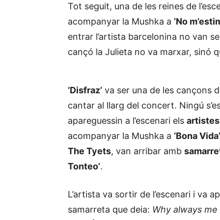
Tot seguit, una de les reines de l’es
acompanyar la Mushka a
’No m’esti
entrar l’artista barcelonina no van 
cançó la Julieta no va marxar, sinó 
‘Disfraz’
va ser una de les cançons d
cantar al llarg del concert. Ningú s
apareguessin a l’escenari els
artiste
acompanyar la Mushka a
‘Bona Vida
The Tyets
, van arribar amb
samarret
Tonteo’
.
L’artista va sortir de l’escenari i va
samarreta que deia:
Why always me