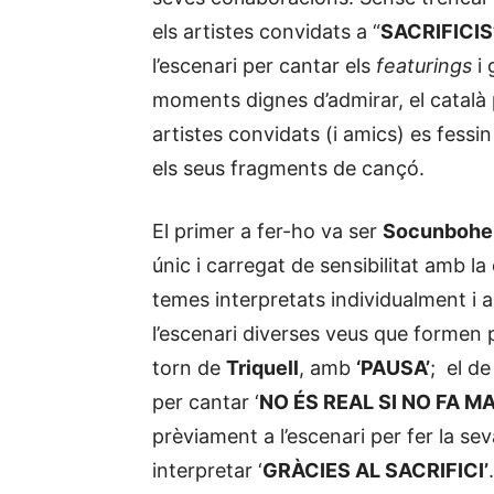
els artistes convidats a “
SACRIFICIS
l’escenari per cantar els
featurings
i
moments dignes d’admirar, el català 
artistes convidats (i amics) es fessin
els seus fragments de cançó.
El primer a fer-ho va ser
Socunbohe
únic i carregat de sensibilitat amb la
temes interpretats individualment i 
l’escenari diverses veus que formen p
torn de
Triquell
, amb
‘PAUSA’
; el d
per cantar ‘
NO ÉS REAL SI NO FA M
prèviament a l’escenari per fer la se
interpretar ‘
GRÀCIES AL SACRIFICI’