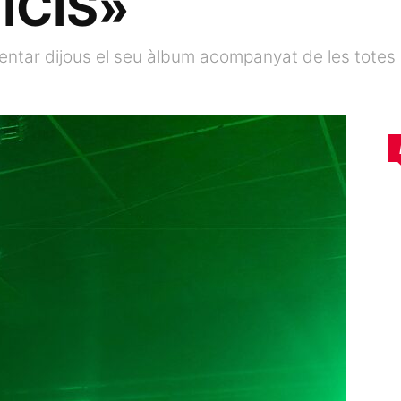
ICIS»
sentar dijous el seu àlbum acompanyat de les totes 