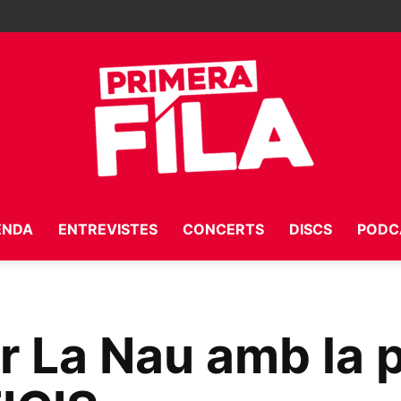
ENDA
ENTREVISTES
CONCERTS
DISCS
PODC
Primera
ar La Nau amb la 
Fila