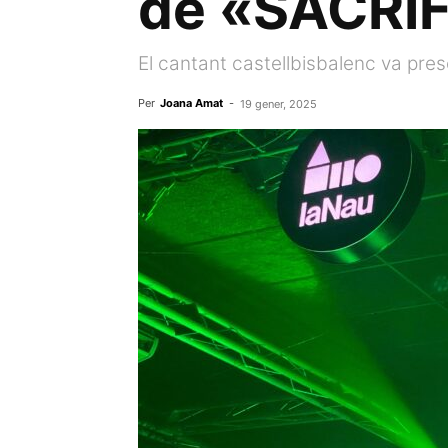
de «SACRIF
El cantant castellbisbalenc va pre
Per
Joana Amat
-
19 gener, 2025