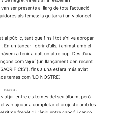
it de negre, va entrar a l’escenari
n ser presents al llarg de tota l’actuació
dores als temes: la guitarra i un violoncel
al públic, tant que fins i tot s’hi va apropar
. En un tancar i obrir d’ulls, i animat amb el
rnàvem a tenir a dalt un altre cop. Des d’una
 cançons com
‘
aye
‘
(un llançament ben recent
 “SACRIFICIS”), fins a una esfera més aviat
r-nos temes com ‘LO NOSTRE’.
- Publicitat -
 viatjar entre els temes del seu àlbum, però
i el van ajudar a completar el projecte amb les
el ritme frenètic i ràpid entre cançó i cançó,