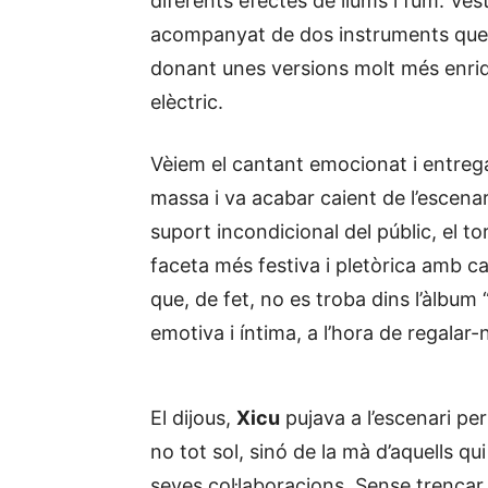
diferents efectes de llums i fum. Vest
acompanyat de dos instruments que va
donant unes versions molt més enriqui
elèctric.
Vèiem el cantant emocionat i entregat 
massa i va acabar caient de l’escenari
suport incondicional del públic, el to
faceta més festiva i pletòrica amb
que, de fet, no es troba dins l’àlbum
emotiva i íntima, a l’hora de regala
El dijous,
Xicu
pujava a l’escenari per
no tot sol, sinó de la mà d’aquells qu
seves col·laboracions. Sense trencar 