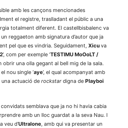
ensible amb les cançons mencionades
ment el registre, traslladant el públic a una
ia totalment diferent. El castellbisbalenc va
’, un reggaeton amb signatura d’autor que ja
ent pel que es vindria. Seguidament,
Xicu
va
2
’, com per exemple ‘
TESTIMU MoOoLT /
n obrir una olla gegant al bell mig de la sala.
 el nou single ‘
aye
’, el qual acompanyat amb
er una actuació de
rockstar
digna de
Playboi
s convidats semblava que ja no hi havia cabia
prendre amb un lloc guardat a la seva Nau. I
a veu d’
Ultralone
, amb qui va presentar un