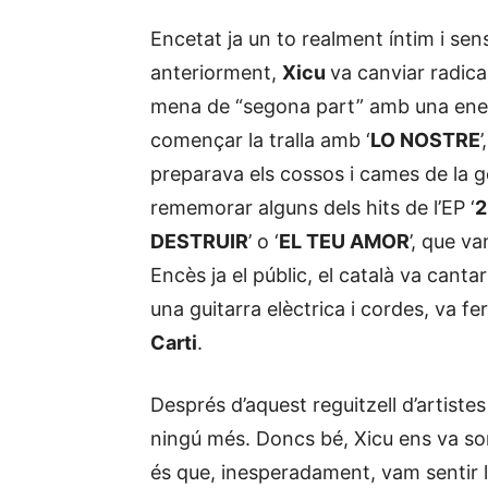
Encetat ja un to realment íntim i s
anteriorment,
Xicu
va canviar radical
mena de “segona part” amb una energ
començar la tralla amb ‘
LO NOSTRE
preparava els cossos i cames de la g
rememorar alguns dels hits de l’EP ‘
2
DESTRUIR
’ o ‘
EL TEU AMOR
’, que va
Encès ja el públic, el català va cantar
una guitarra elèctrica i cordes, va f
Carti
.
Després d’aquest reguitzell d’artiste
ningú més. Doncs bé, Xicu ens va sor
és que, inesperadament, vam sentir l