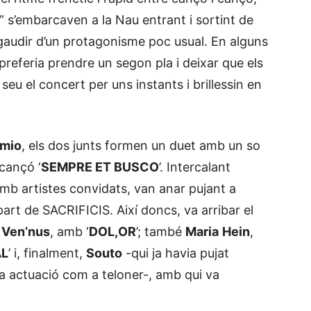
” s’embarcaven a la Nau entrant i sortint de
 gaudir d’un protagonisme poc usual. En alguns
preferia prendre un segon pla i deixar que els
 seu el concert per uns instants i brillessin en
mio
, els dos junts formen un duet amb un so
 cançó ‘
SEMPRE ET BUSCO
’. Intercalant
amb artistes convidats, van anar pujant a
art de SACRIFICIS. Així doncs, va arribar el
e
Ven’nus
, amb ‘
DOL,OR
’; també
Maria
Hein
,
AL
’ i, finalment,
Souto
-qui ja havia pujat
va actuació com a teloner-, amb qui va
.