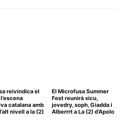
a reivindica el
El Microfusa Summer
 l’escena
Fest reunirà xicu,
iva catalana amb
jovedry, soph, Giadda i
’alt nivell a la (2)
Alberrrt a La (2) d’Apolo