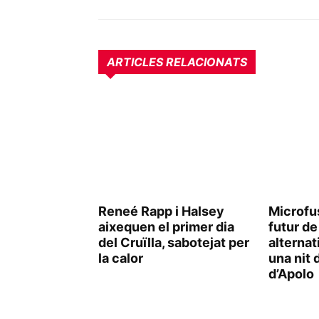
ARTICLES RELACIONATS
Reneé Rapp i Halsey
Microfus
aixequen el primer dia
futur de
del Cruïlla, sabotejat per
alternat
la calor
una nit d
d’Apolo