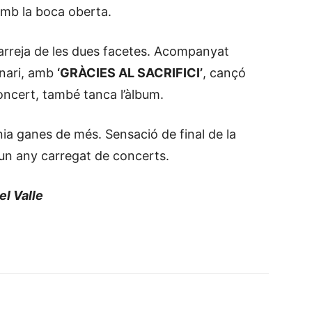
amb la boca oberta.
arreja de les dues facetes. Acompanyat
cenari, amb
‘GRÀCIES AL SACRIFICI’
, cançó
concert, també tanca l’àlbum.
enia ganes de més. Sensació de final de la
d’un any carregat de concerts.
el Valle