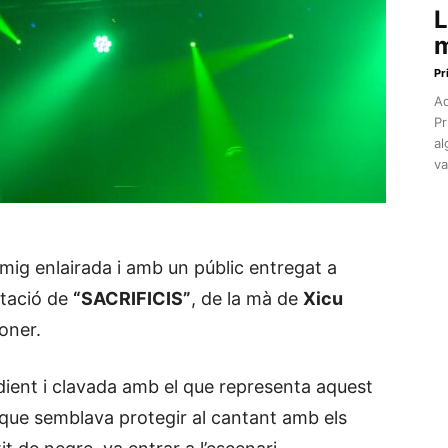
L
m
Pr
Aq
Pr
al
va
mig enlairada i amb un públic entregat a
ntació de
“
SACRIFICIS”
, de la mà de
Xicu
oner.
dient i clavada amb el que representa aquest
que semblava protegir al cantant amb els