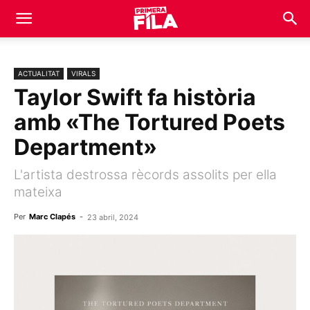
ACTUALITAT
VIRALS
Taylor Swift fa història
amb «The Tortured Poets
Department»
L'artista destrossa rècords assolits per ella
mateixa
Per
Marc Clapés
-
23 abril, 2024