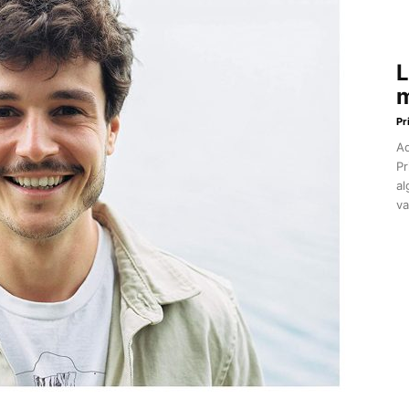
L
m
Pr
Aq
Pr
al
va