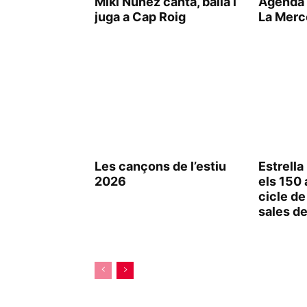
Miki Núñez canta, balla i
Agenda 
juga a Cap Roig
La Merc
Les cançons de l’estiu
Estrell
2026
els 150
cicle de
sales de 