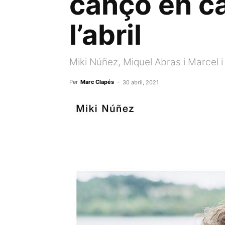
cançó en ca
l’abril
Miki Núñez, Miquel Abras i Marcel i
Per
Marc Clapés
-
30 abril, 2021