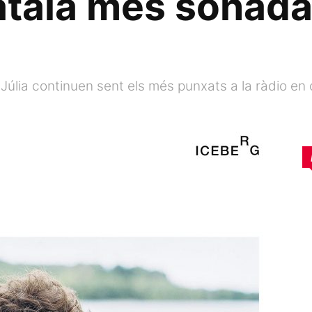
talà més sonada 
 Júlia continuen sent els més punxats a la ràdio en 