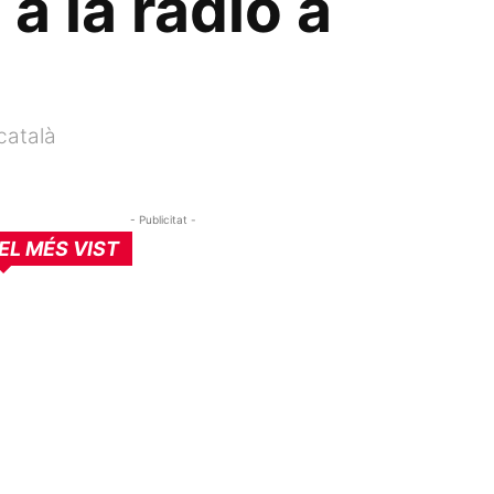
a la ràdio a
català
- Publicitat -
EL MÉS VIST