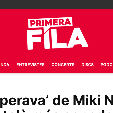
ENDA
ENTREVISTES
CONCERTS
DISCS
PODC
Primera
perava’ de Miki N
Fila