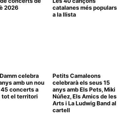
de concerts de
Les 40 cançons
è 2026
catalanes més populars
a la llista
a Damm celebra
Petits Camaleons
 anys amb un nou
celebrarà els seus 15
 45 concerts a
anys amb Els Pets, Miki
tot el territori
Núñez, Els Amics de les
Arts i La Ludwig Band al
cartell