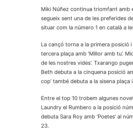
Miki Núñez continua triomfant amb e
segueix sent una de les preferides del
situar com la número 1 en català a le
La cançó torna a la primera posició i
tercera plaça amb ‘Millor amb tu’. M
de les nostres vides’. Txarango pugen 
Beth debuta a la cinquena posició amb
cop’ també debuta a la sisena plaça 
Entre el top 10 trobem algunes novet
Laundry el Rumbero a la posició núme
debuta Sara Roy amb ‘Poetes’ al núm
23.