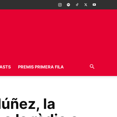
ASTS
PREMIS PRIMERA FILA
úñez, la