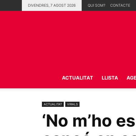
DIVENDRES, 7 AGOST 2026
QUI SOM?
CONTACTE
ACTUALITAT
LLISTA
AG
ACTUALITAT
VIRALS
‘No m’ho es