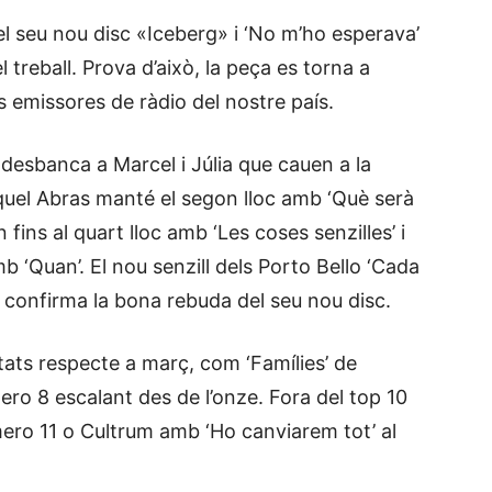
l seu nou disc «Iceberg» i ‘No m’ho esperava’
 treball. Prova d’això, la peça es torna a
s emissores de ràdio del nostre país.
 desbanca a Marcel i Júlia que cauen a la
iquel Abras manté el segon lloc amb ‘Què serà
fins al quart lloc amb ‘Les coses senzilles’ i
 ‘Quan’. El nou senzill dels Porto Bello ‘Cada
i confirma la bona rebuda del seu nou disc.
ats respecte a març, com ‘Famílies’ de
ro 8 escalant des de l’onze. Fora del top 10
ero 11 o Cultrum amb ‘Ho canviarem tot’ al