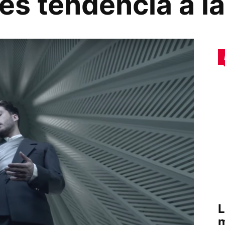
 és tendència a l
L
m