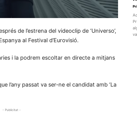
Pr
Aq
Pr
al
sprés de l’estrena del videoclip de ‘Universo’,
va
spanya al Festival d’Eurovisió.
nàries i la podrem escoltar en directe a mitjans
que l’any passat va ser-ne el candidat amb ‘La
- Publicitat -