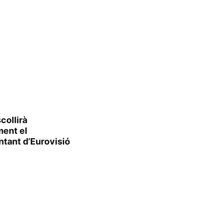
collirà
ment el
ntant d’Eurovisió