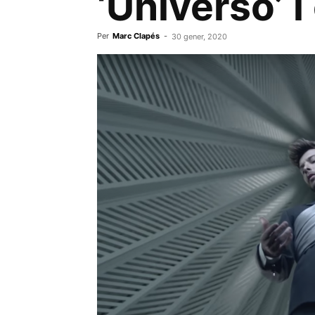
‘Universo’ i
Per
Marc Clapés
-
30 gener, 2020