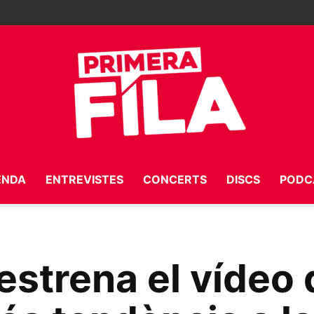
ENDA
ENTREVISTES
CONCERTS
DISCS
PODC
Primera
estrena el vídeo 
Fila