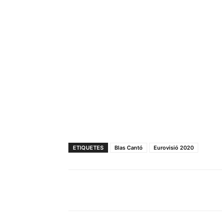
ETIQUETES
Blas Cantó
Eurovisió 2020