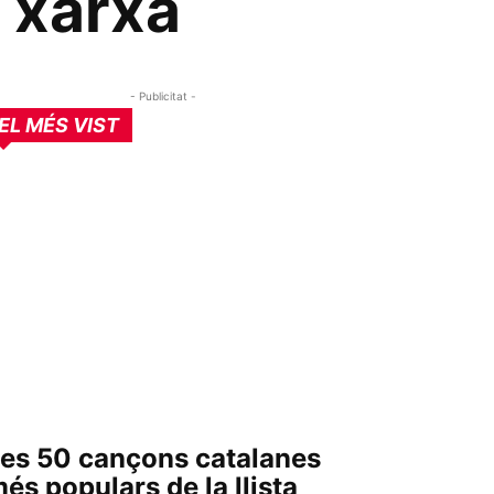
a xarxa
- Publicitat -
EL MÉS VIST
es 50 cançons catalanes
és populars de la llista