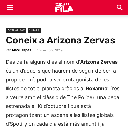
ACTUALITAT
VIRALS
Coneix a Arizona Zervas
Per
Marc Clapés
-
7 novembre, 2019
Des de fa alguns dies el nom d’
Arizona Zervas
és un d’aquells que haurem de seguir de ben a
prop perquè podria ser protagonista de les
llistes de tot el planeta gràcies a ‘
Roxanne
‘ (res
a veure amb el clàssic de The Police), una peça
estrenada el 10 d’octubre i que està
protagonitzant un ascens a les llistes globals
d’Spotify on cada dia està més amunt i ja