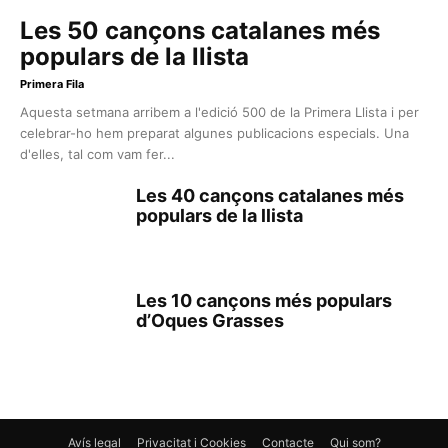
Les 50 cançons catalanes més
populars de la llista
Primera Fila
Aquesta setmana arribem a l'edició 500 de la Primera Llista i per
celebrar-ho hem preparat algunes publicacions especials. Una
d'elles, tal com vam fer...
Les 40 cançons catalanes més
populars de la llista
Les 10 cançons més populars
d’Oques Grasses
Avís legal
Privacitat i Cookies
Contacte
Qui som?