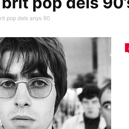
 brit pop dels 90’
rit pop dels anys 90