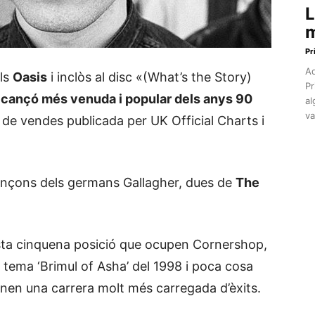
L
m
Pr
Aq
els
Oasis
i inclòs al disc «(What’s the Story)
Pr
 cançó més venuda i popular dels anys 90
al
va
ta de vendes publicada per UK Official Charts i
cançons dels germans Gallagher, dues de
The
uesta cinquena posició que ocupen Cornershop,
 tema ‘Brimul of Asha’ del 1998 i poca cosa
enen una carrera molt més carregada d’èxits.