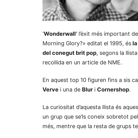
‘
Wonderwall’
l’èxit més important d
Morning Glory?» editat el 1995, és
la
del conegut brit pop
, segons la llis
recollida en un article de NME.
En aquest top 10 figuren fins a sis 
Verve
i una de
Blur
i
Cornershop
.
La curiositat d’aquesta llista és aq
un grup que se’ls coneix sobretot pel
més, mentre que la resta de grups t