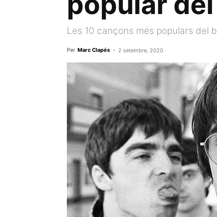
popular del
Les 10 cançons més populars del b
Per
Marc Clapés
-
2 setembre, 2020