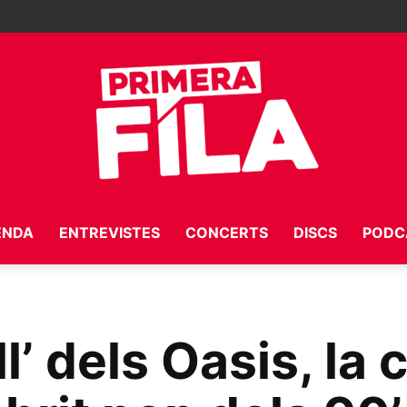
ENDA
ENTREVISTES
CONCERTS
DISCS
PODC
Primera
’ dels Oasis, la
Fila