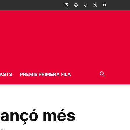
ASTS
PREMIS PRIMERA FILA
 cançó més