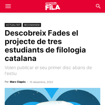
ACTUALITAT
RECOMANEM
Descobreix Fades el
projecte de tres
estudiants de filologia
catalana
Volen publicar el seu primer disc abans de
l'estiu
Per
Marc Clapés
-
10 desembre, 2022