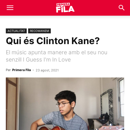
ACTUALITAT
RECOMANEM
Qui és Clinton Kane?
El músic apunta manere amb el seu nou
senzill I Guess I'm In Love
Per
Primera Fila
-
23 agost, 2021