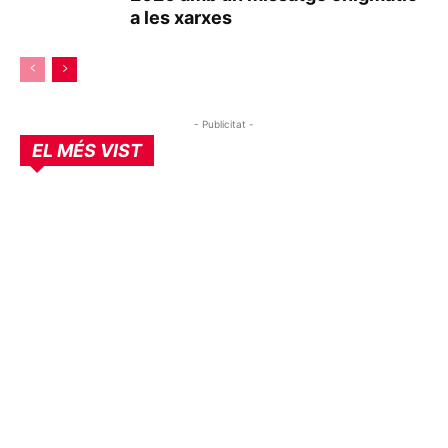
a les xarxes
- Publicitat -
EL MÉS VIST