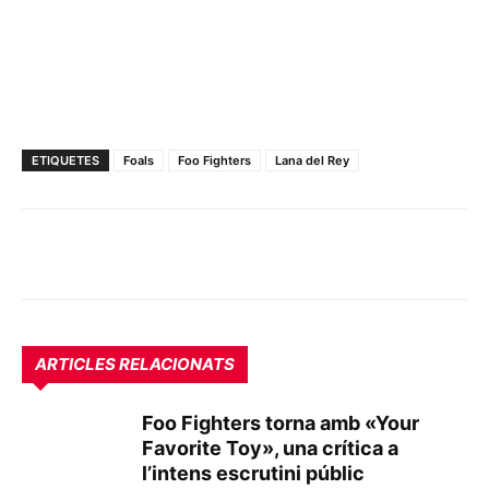
ETIQUETES
Foals
Foo Fighters
Lana del Rey
ARTICLES RELACIONATS
Foo Fighters torna amb «Your
Favorite Toy», una crítica a
l’intens escrutini públic