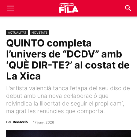
ACTUALITAT
NOVETATS
QUINTO completa
l’univers de “DCDV” amb
‘QUÈ DIR-TE?’ al costat de
La Xica
L’artista valencià tanca l’etapa del seu disc de
debut amb una nova col·laboració que
reivindica la llibertat de seguir el propi camí,
malgrat les renúncies que comporta.
Per
Redacció
-
17 juny, 2026