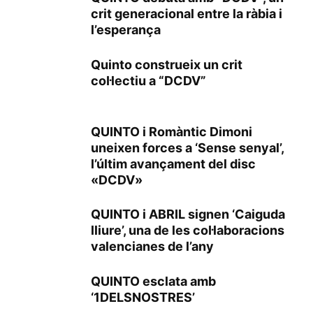
crit generacional entre la ràbia i
l’esperança
Quinto construeix un crit
col·lectiu a “DCDV”
QUINTO i Romàntic Dimoni
uneixen forces a ‘Sense senyal’,
l’últim avançament del disc
«DCDV»
QUINTO i ABRIL signen ‘Caiguda
lliure’, una de les col·laboracions
valencianes de l’any
QUINTO esclata amb
‘1DELSNOSTRES’