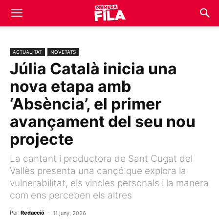
ACTUALITAT
NOVETATS
Júlia Català inicia una
nova etapa amb
‘Absència’, el primer
avançament del seu nou
projecte
La cantant i productora de Sant Cugat del
Vallès presenta una cançó que explora la
vulnerabilitat, els vincles personals i la manera
com ens perceben els altres
Per
Redacció
-
11 juny, 2026