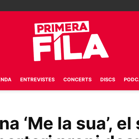
ENDA
ENTREVISTES
CONCERTS
DISCS
PODC
Primera
a ‘Me la sua’, el
Fila