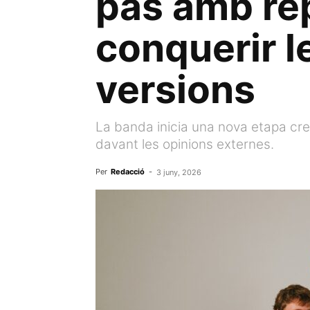
pas amb rep
conquerir l
versions
La banda inicia una nova etapa crea
davant les opinions externes.
Per
Redacció
-
3 juny, 2026