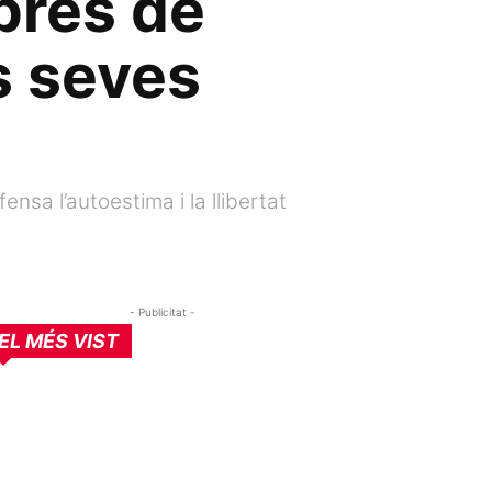
prés de
s seves
nsa l’autoestima i la llibertat
- Publicitat -
EL MÉS VIST