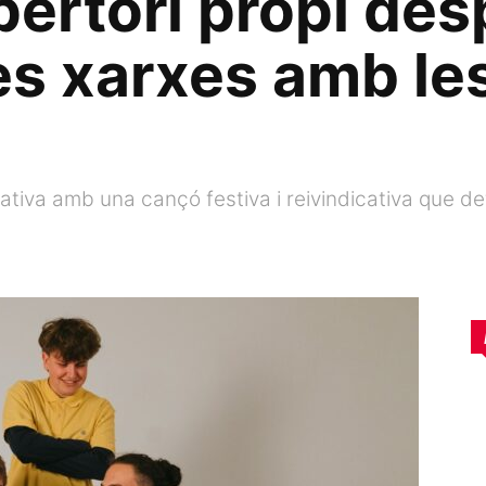
ertori propi des
es xarxes amb le
tiva amb una cançó festiva i reivindicativa que defe