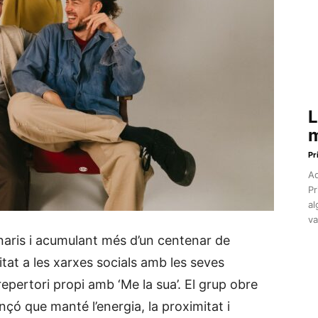
L
m
Pr
Aq
Pr
al
va
aris i acumulant més d’un centenar de
at a les xarxes socials amb les seves
 repertori propi amb ‘Me la sua’. El grup obre
çó que manté l’energia, la proximitat i