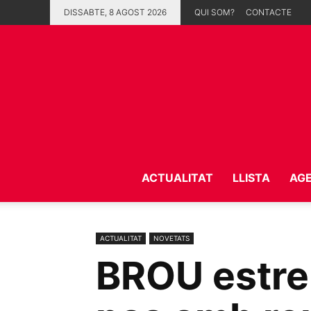
DISSABTE, 8 AGOST 2026
QUI SOM?
CONTACTE
ACTUALITAT
LLISTA
AG
ACTUALITAT
NOVETATS
BROU estren