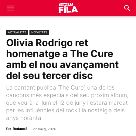
ACTUALITAT
NOVETATS
Olivia Rodrigo ret
homenatge a The Cure
amb el nou avançament
del seu tercer disc
La cantant publica ‘The Cure’, una de les
cançons més especials del seu pròxim àlbum,
que veurà la llum el 12 de juny i estarà marcat
per les influències del rock i la nostàlgia dels
anys noranta
Per
Redacció
-
22 maig, 2026