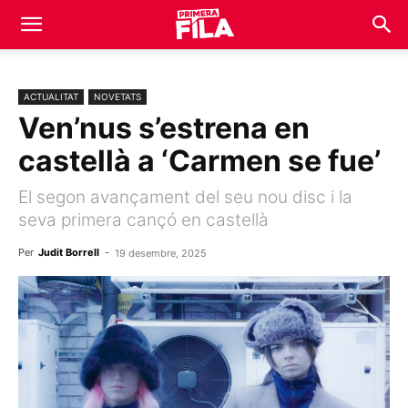
ACTUALITAT
NOVETATS
Ven’nus s’estrena en
castellà a ‘Carmen se fue’
El segon avançament del seu nou disc i la
seva primera cançó en castellà
Per
Judit Borrell
-
19 desembre, 2025