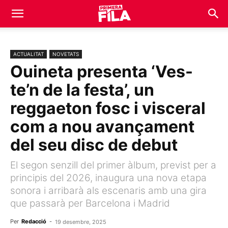
ACTUALITAT
NOVETATS
Ouineta presenta ‘Ves-
te’n de la festa’, un
reggaeton fosc i visceral
com a nou avançament
del seu disc de debut
El segon senzill del primer àlbum, previst per a
principis del 2026, inaugura una nova etapa
sonora i arribarà als escenaris amb una gira
que passarà per Barcelona i Madrid
Per
Redacció
-
19 desembre, 2025