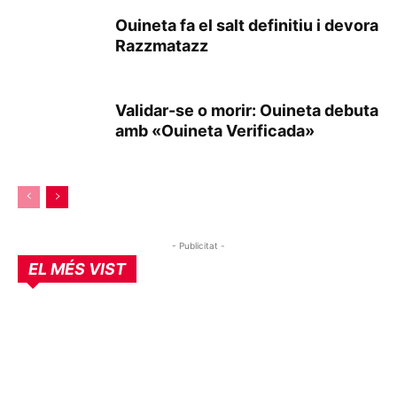
Ouineta fa el salt definitiu i devora
Razzmatazz
Validar-se o morir: Ouineta debuta
amb «Ouineta Verificada»
- Publicitat -
EL MÉS VIST