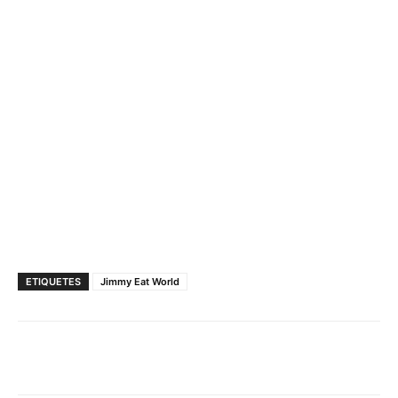
ETIQUETES
Jimmy Eat World