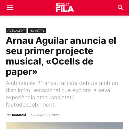
ACTUALITAT
NOVETATS
Arnau Aguilar anuncia el
seu primer projecte
musical, «Ocells de
paper»
Amb només 21 anys, l’artista debuta amb un
disc íntim i emocional que explora la seva
experiència amb l’ansietat i
l’autodescobriment.
Per
Redacció
-
12 novembre, 2025