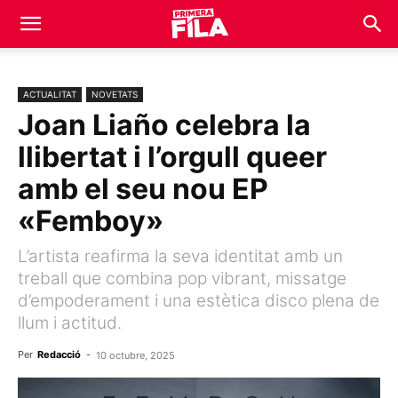
ACTUALITAT
NOVETATS
Joan Liaño celebra la
llibertat i l’orgull queer
amb el seu nou EP
«Femboy»
L’artista reafirma la seva identitat amb un
treball que combina pop vibrant, missatge
d’empoderament i una estètica disco plena de
llum i actitud.
Per
Redacció
-
10 octubre, 2025