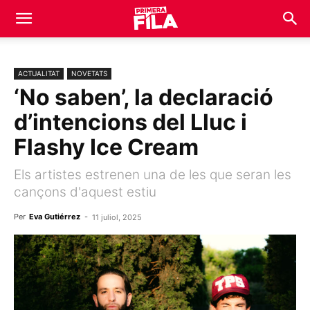
ACTUALITAT
NOVETATS
‘No saben’, la declaració
d’intencions del Lluc i
Flashy Ice Cream
Els artistes estrenen una de les que seran les
cançons d'aquest estiu
Per
Eva Gutiérrez
-
11 juliol, 2025