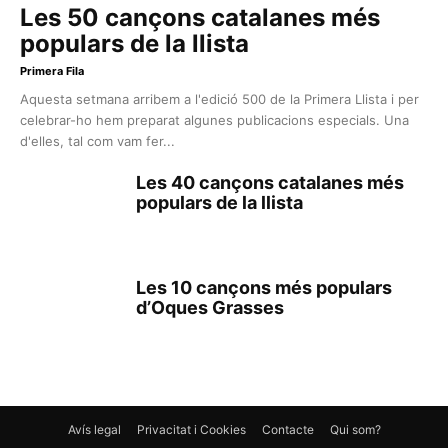
Les 50 cançons catalanes més
populars de la llista
Primera Fila
Aquesta setmana arribem a l'edició 500 de la Primera Llista i per
celebrar-ho hem preparat algunes publicacions especials. Una
d'elles, tal com vam fer...
Les 40 cançons catalanes més
populars de la llista
Les 10 cançons més populars
d’Oques Grasses
Avís legal
Privacitat i Cookies
Contacte
Qui som?