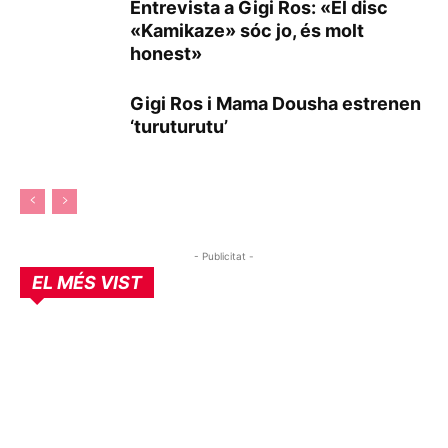
Entrevista a Gigi Ros: «El disc
«Kamikaze» sóc jo, és molt
honest»
Gigi Ros i Mama Dousha estrenen
‘turuturutu’
- Publicitat -
EL MÉS VIST