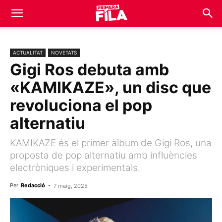
ACTUALITAT
NOVETATS
Gigi Ros debuta amb
«KAMIKAZE», un disc que
revoluciona el pop
alternatiu
KAMIKAZE és el primer àlbum de Gigi Ros, una
proposta de pop alternatiu amb influències
electròniques i experimentals.
Per
Redacció
-
7 maig, 2025