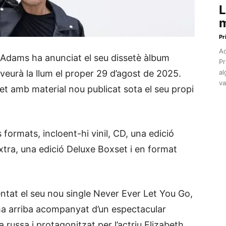
L
m
Pr
Aq
 Adams ha anunciat el seu dissetè àlbum
Pr
veurà la llum el proper 29 d’agost de 2025.
al
va
et amb material nou publicat sota el seu propi
 formats, incloent-hi vinil, CD, una edició
tra, una edició Deluxe Boxset i en format
tat el seu nou single Never Ever Let You Go,
ema arriba acompanyat d’un espectacular
russa i protagonitzat per l’actriu Elizabeth