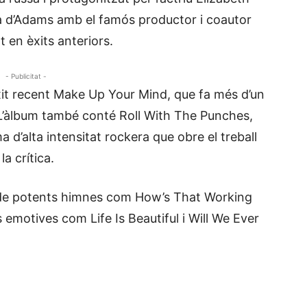
a d’Adams amb el famós productor i coautor
t en èxits anteriors.
- Publicitat -
xit recent Make Up Your Mind, que fa més d’un
o. L’àlbum també conté Roll With The Punches,
 d’alta intensitat rockera que obre el treball
a crítica.
 de potents himnes com How’s That Working
emotives com Life Is Beautiful i Will We Ever