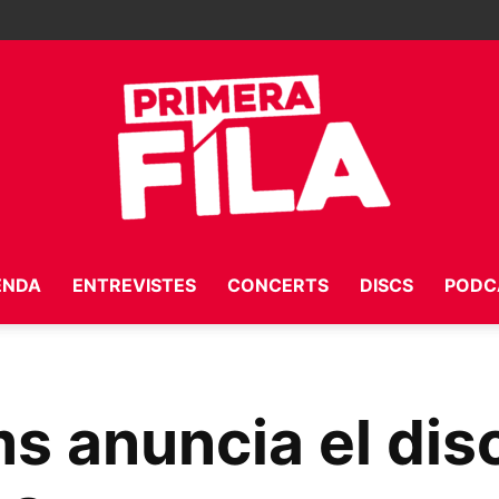
ENDA
ENTREVISTES
CONCERTS
DISCS
PODC
Primera
 anuncia el disc
Fila