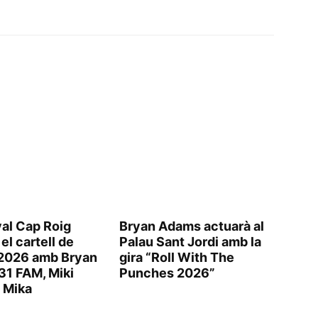
val Cap Roig
Bryan Adams actuarà al
el cartell de
Palau Sant Jordi amb la
ó 2026 amb Bryan
gira “Roll With The
31 FAM, Miki
Punches 2026”
 Mika