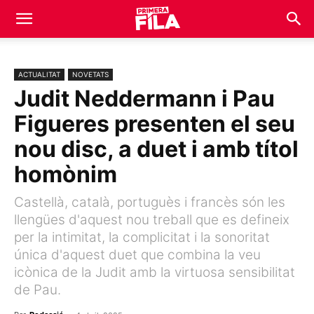
ACTUALITAT
NOVETATS
Judit Neddermann i Pau
Figueres presenten el seu
nou disc, a duet i amb títol
homònim
Castellà, català, portuguès i francès són les
llengües d'aquest nou treball que es defineix
per la intimitat, la complicitat i la sonoritat
única d'aquest duet que combina la veu
icònica de la Judit amb la virtuosa sensibilitat
de Pau.