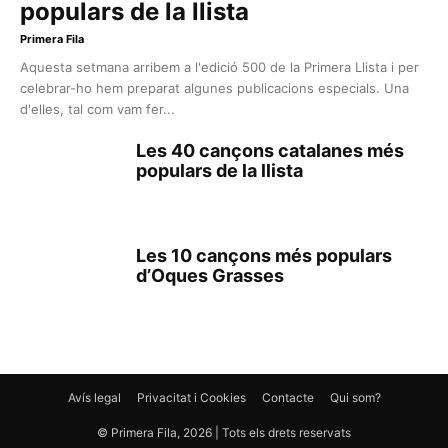
populars de la llista
Primera Fila
Aquesta setmana arribem a l'edició 500 de la Primera Llista i per
celebrar-ho hem preparat algunes publicacions especials. Una
d'elles, tal com vam fer...
Les 40 cançons catalanes més
populars de la llista
Les 10 cançons més populars
d’Oques Grasses
Avís legal
Privacitat i Cookies
Contacte
Qui som?
© Primera Fila, 2026 | Tots els drets reservats