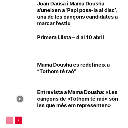
Joan Dausà i Mama Dousha
s’uneixen a ‘Papi posa-la al disc’,
una de les cançons candidates a
marcar l’estiu
Primera Llista – 4 al 10 abril
Mama Dousha es redefineix a
“Tothom té raó”
Entrevista a Mama Dousha: «Les
cançons de «Tothom té raó» són
les que més em representen»