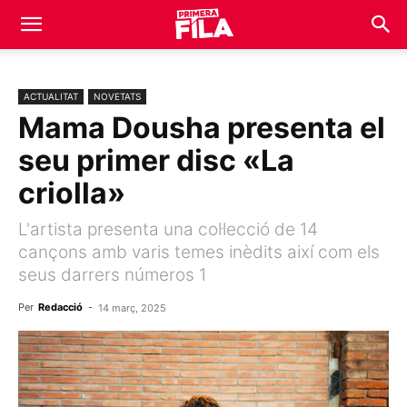
ACTUALITAT
NOVETATS
Mama Dousha presenta el
seu primer disc «La
criolla»
L'artista presenta una col·lecció de 14
cançons amb varis temes inèdits així com els
seus darrers números 1
Per
Redacció
-
14 març, 2025