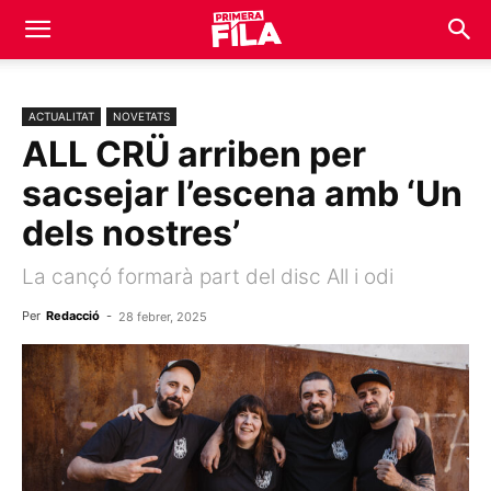
ACTUALITAT
NOVETATS
ALL CRÜ arriben per
sacsejar l’escena amb ‘Un
dels nostres’
La cançó formarà part del disc All i odi
Per
Redacció
-
28 febrer, 2025