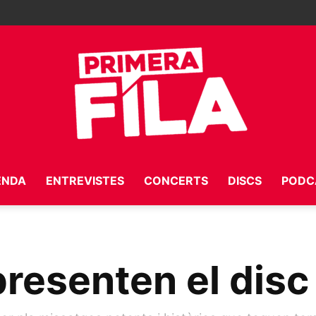
ENDA
ENTREVISTES
CONCERTS
DISCS
PODC
Primera
presenten el disc
Fila