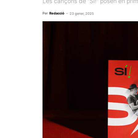
Les cançons de "SÍ!" posen en prim
Per
Redacció
-
23 gener, 2025