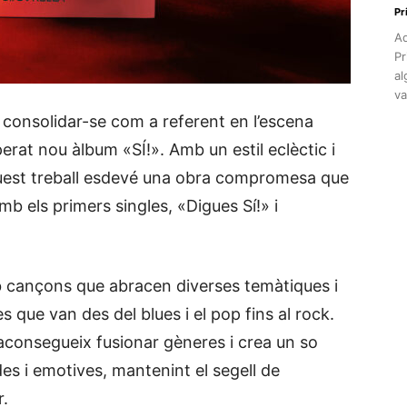
Pr
Aq
Pr
al
va
 consolidar-se com a referent en l’escena
erat nou àlbum «SÍ!». Amb un estil eclèctic i
aquest treball esdevé una obra compromesa que
mb els primers singles, «Digues Sí!» i
mb cançons que abracen diverses temàtiques i
es que van des del blues i el pop fins al rock.
 aconsegueix fusionar gèneres i crea un so
es i emotives, mantenint el segell de
r.