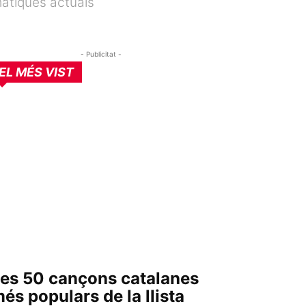
màtiques actuals
- Publicitat -
EL MÉS VIST
es 50 cançons catalanes
és populars de la llista