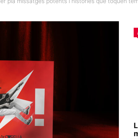
er pla missatges potents i històries que toquen te
L
m