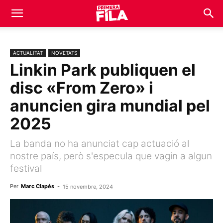
ACTUALITAT
NOVETATS
Linkin Park publiquen el
disc «From Zero» i
anuncien gira mundial pel
2025
La banda no ha anunciat cap actuació al
nostre país, però s'especula que vagin a algun
festival
Per
Marc Clapés
-
15 novembre, 2024