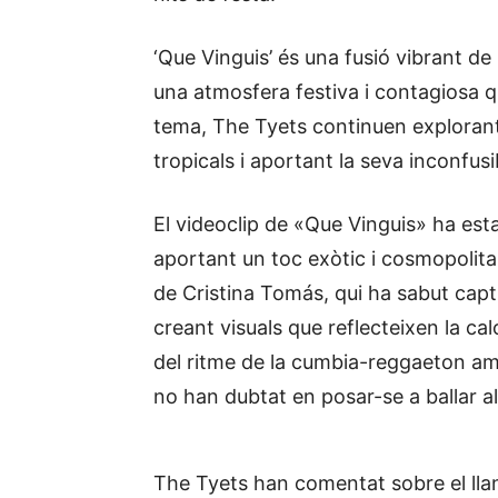
‘Que Vinguis’ és una fusió vibrant de
una atmosfera festiva i contagiosa 
tema, The Tyets continuen explorant
tropicals i aportant la seva inconfusi
El videoclip de «Que Vinguis» ha esta
aportant un toc exòtic i cosmopolita 
de Cristina Tomás, qui ha sabut capt
creant visuals que reflecteixen la calo
del ritme de la cumbia-reggaeton amb 
no han dubtat en posar-se a ballar al
The Tyets han comentat sobre el ll