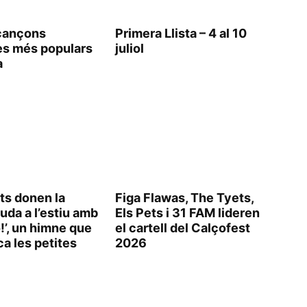
cançons
Primera Llista – 4 al 10
es més populars
juliol
a
ts donen la
Figa Flawas, The Tyets,
uda a l’estiu amb
Els Pets i 31 FAM lideren
ò!’, un himne que
el cartell del Calçofest
ca les petites
2026