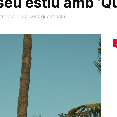
seu estiu amb ‘Qu
anda sonora per aquest estiu