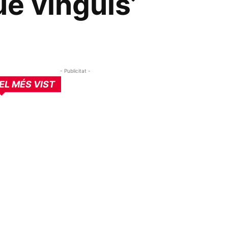
e vinguis’
- Publicitat -
EL MÉS VIST