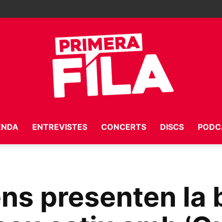
ENDA
ENTREVISTES
CONCERTS
DISCS
PODC
Primera
ens presenten la
Fila