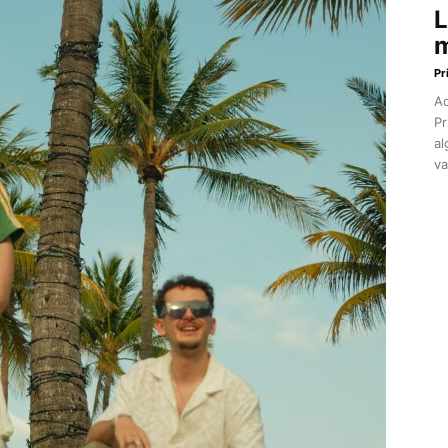
L
m
Pr
Aq
Pr
al
va