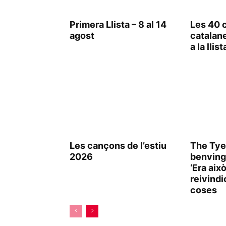
Primera Llista – 8 al 14
Les 40 
agost
catalan
a la llist
Les cançons de l’estiu
The Tye
2026
benving
‘Era aix
reivindi
coses