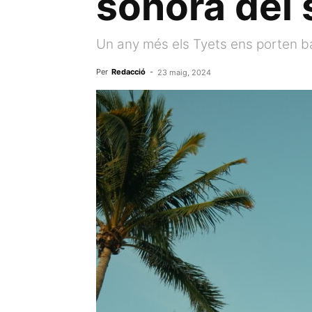
sonora del 
Un any més els Tyets ens porten b
Per
Redacció
-
23 maig, 2024