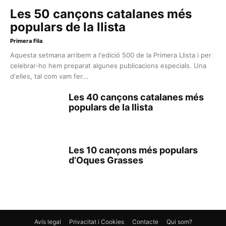
Les 50 cançons catalanes més
populars de la llista
Primera Fila
Aquesta setmana arribem a l'edició 500 de la Primera Llista i per
celebrar-ho hem preparat algunes publicacions especials. Una
d'elles, tal com vam fer...
Les 40 cançons catalanes més
populars de la llista
Les 10 cançons més populars
d’Oques Grasses
Avís legal
Privacitat i Cookies
Contacte
Qui som?