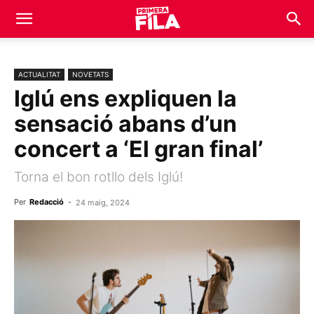
ACTUALITAT
NOVETATS
Iglú ens expliquen la
sensació abans d’un
concert a ‘El gran final’
Torna el bon rotllo dels Iglú!
Per
Redacció
-
24 maig, 2024