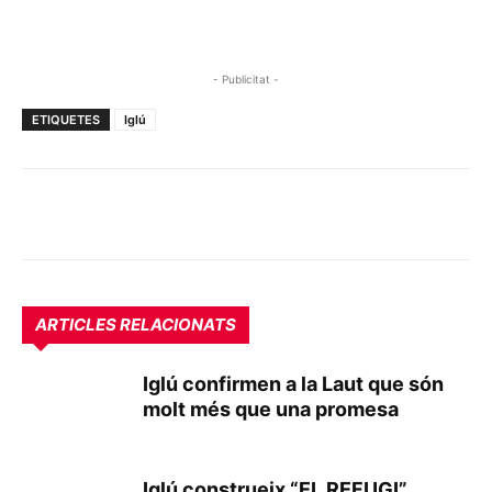
- Publicitat -
ETIQUETES
Iglú
ARTICLES RELACIONATS
Iglú confirmen a la Laut que són
molt més que una promesa
Iglú construeix “EL REFUGI”