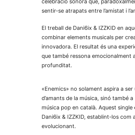
celebració sonora que, paradoxalment,
sentir-se atrapats entre l’amistat i l’
El treball de Dani6ix & IZZKID en aqu
combinar elements musicals per crea
innovadora. El resultat és una exper
que també ressona emocionalment amb 
profunditat.
«Enemics» no solament aspira a ser u
d’amants de la música, sinó també a 
música pop en català. Aquest single és
Dani6ix & IZZKID, establint-los com 
evolucionant.