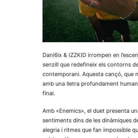
Dani6ix & IZZKID irrompen en l’esc
senzill que redefineix els contorns de
contemporani. Aquesta cançó, que na
amb una lletra profundament humana, p
final.
Amb «Enemics», el duet presenta una 
sentiments dins de les dinàmiques de
alegria i ritmes que fan impossible 