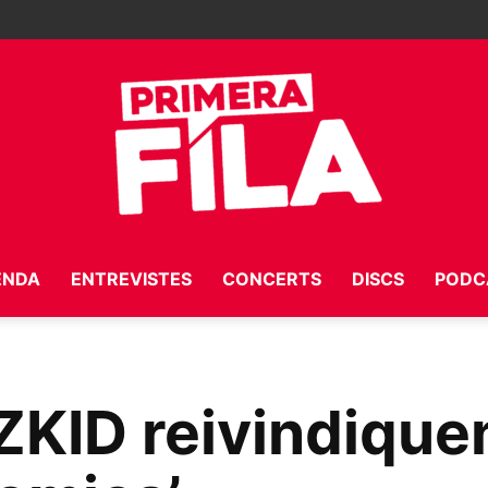
ENDA
ENTREVISTES
CONCERTS
DISCS
PODC
Primera
ZZKID reivindique
Fila