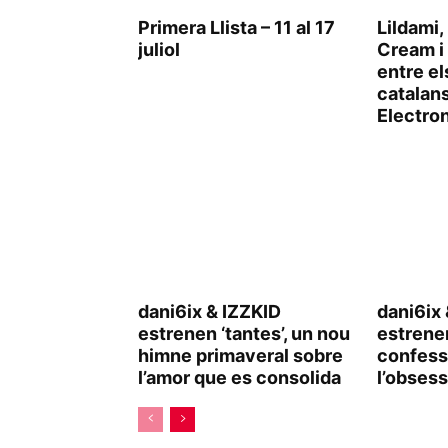
Primera Llista – 11 al 17
Lildami,
juliol
Cream i
entre el
catalan
Electron
dani6ix & IZZKID
dani6ix
estrenen ‘tantes’, un nou
estrenen
himne primaveral sobre
confess
l’amor que es consolida
l’obsess