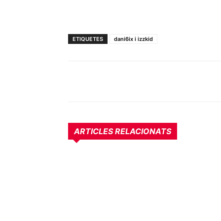
ETIQUETES
dani6ix i izzkid
ARTICLES RELACIONATS