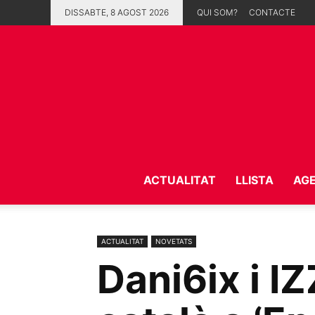
DISSABTE, 8 AGOST 2026
QUI SOM?
CONTACTE
ACTUALITAT
LLISTA
AG
ACTUALITAT
NOVETATS
Dani6ix i I