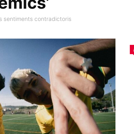
nemics’
ls sentiments contradictoris