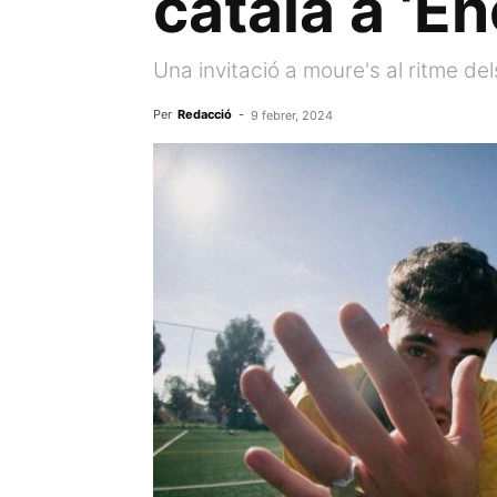
català a ‘E
Una invitació a moure's al ritme de
Per
Redacció
-
9 febrer, 2024