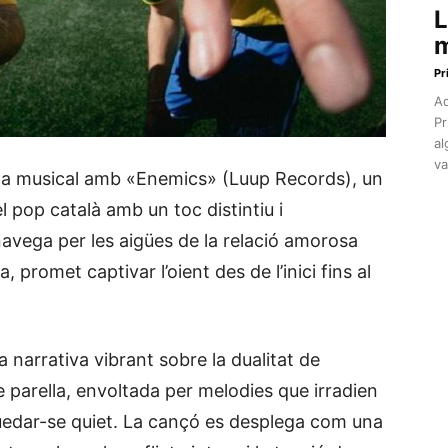
L
m
Pr
Aq
Pr
al
va
ena musical amb «Enemics» (Luup Records), un
l pop català amb un toc distintiu i
vega per les aigües de la relació amorosa
romet captivar l’oient des de l’inici fins al
narrativa vibrant sobre la dualitat de
 parella, envoltada per melodies que irradien
quedar-se quiet. La cançó es desplega com una