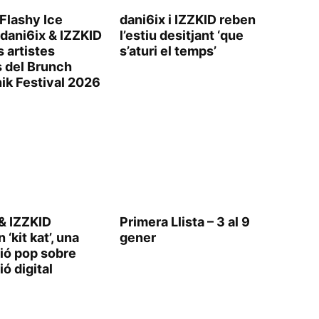
 Flashy Ice
dani6ix i IZZKID reben
 dani6ix & IZZKID
l’estiu desitjant ‘que
s artistes
s’aturi el temps’
s del Brunch
ik Festival 2026
 & IZZKID
Primera Llista – 3 al 9
 ‘kit kat’, una
gener
ió pop sobre
ió digital