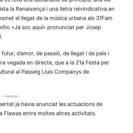
ista la Renaixença i una lletra reivindicativa en
smet el llegat de la música urbana als 31Fam
mític «Ja soc aquí» pronunciat per Josep
.
futur, d’amor, de passió, de llegat i de país i
mera vegada en directe, que a la 21a Festa per
ltural al Passeig Lluís Companys de
- Publicitat -
bertat ja havia anunciat les actuacions de
 Flawas entre moltes altres activitats.