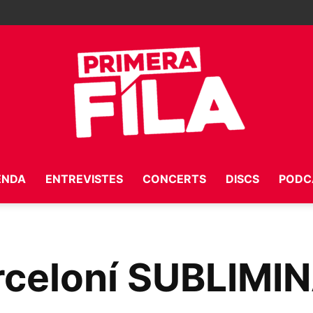
ENDA
ENTREVISTES
CONCERTS
DISCS
PODC
Primera
arceloní SUBLIMI
Fila