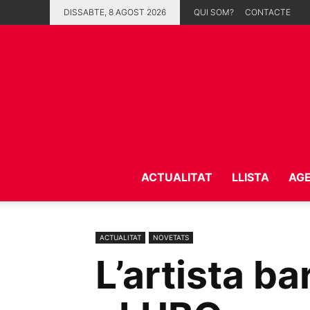
DISSABTE, 8 AGOST 2026
QUI SOM?
CONTACTE
ACTUALITAT
LLISTA
AG
ACTUALITAT
NOVETATS
L’artista b