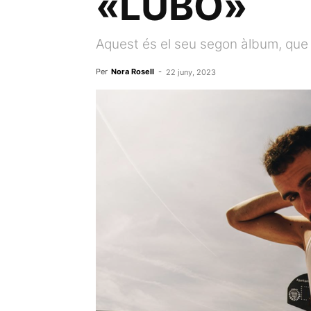
«LUBO»
Aquest és el seu segon àlbum, que 
Per
Nora Rosell
-
22 juny, 2023