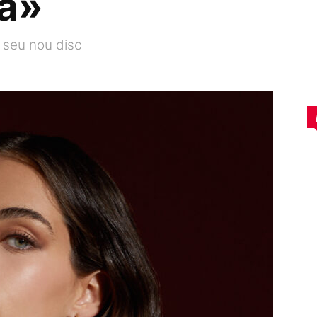
ra»
 seu nou disc