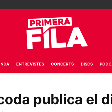
ENDA
ENTREVISTES
CONCERTS
DISCS
PODC
Primera
oda publica el d
Fila