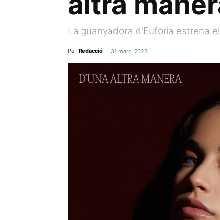
altra mane
La guanyadora d'Eufòria estrena el
Per
Redacció
-
31 març, 2023