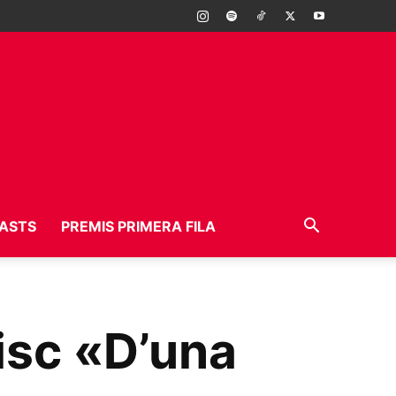
ASTS
PREMIS PRIMERA FILA
isc «D’una