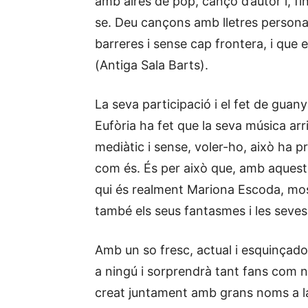
amb aires de pop, cançó d’autor i, fins
se. Deu cançons amb lletres personal
barreres i sense cap frontera, i que es
(Antiga Sala Barts).
La seva participació i el fet de guany
Eufòria ha fet que la seva música arr
mediàtic i sense, voler-ho, això ha pr
com és. És per això que, amb aquest 
qui és realment Mariona Escoda, mos
també els seus fantasmes i les seves
Amb un so fresc, actual i esquinçado
a ningú i sorprendrà tant fans com 
creat juntament amb grans noms a l