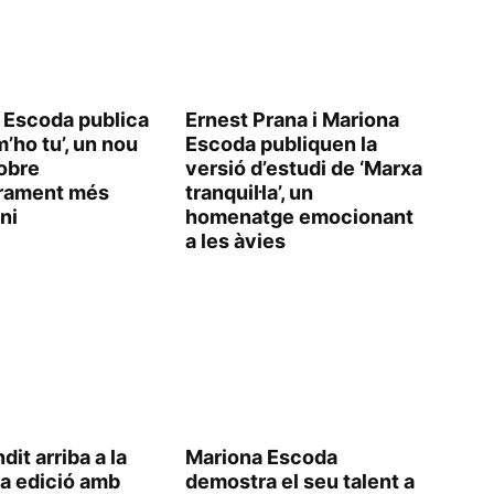
 Escoda publica
Ernest Prana i Mariona
’ho tu’, un nou
Escoda publiquen la
sobre
versió d’estudi de ‘Marxa
rament més
tranquil·la’, un
ni
homenatge emocionant
a les àvies
dit arriba a la
Mariona Escoda
a edició amb
demostra el seu talent a