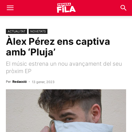
ACTUALITAT
NOVETATS
Àlex Pérez ens captiva
amb ‘Pluja’
El músic estrena un nou avançament del seu
pròxim EP
Per
Redacció
-
13 gener, 2023