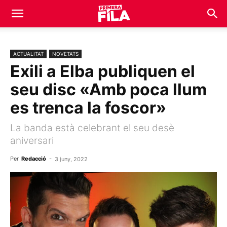
ACTUALITAT
NOVETATS
Exili a Elba publiquen el
seu disc «Amb poca llum
es trenca la foscor»
La banda està celebrant el seu desè
aniversari
Per
Redacció
-
3 juny, 2022