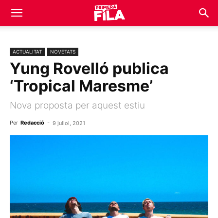
ACTUALITAT
NOVETATS
Yung Rovelló publica
‘Tropical Maresme’
Nova proposta per aquest estiu
Per
Redacció
-
9 juliol, 2021