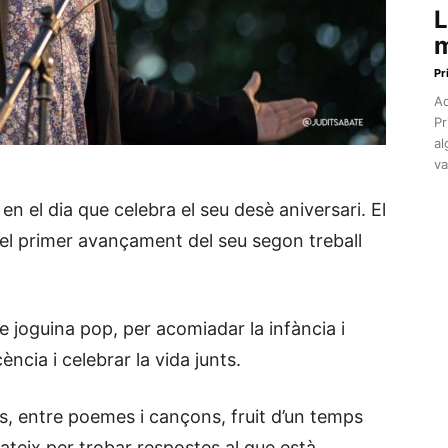
L
m
Pr
Aq
Pr
al
va
 en el dia que celebra el seu desè aniversari. El
 el primer avançament del seu segon treball
e joguina pop, per acomiadar la infància i
ncia i celebrar la vida junts.
es, entre poemes i cançons, fruit d’un temps
mateix per trobar respostes al que està