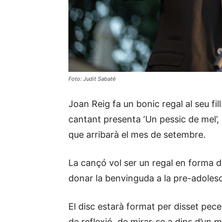
Foto: Judit Sabaté
Joan Reig fa un bonic regal al seu fill
cantant presenta ‘Un pessic de mel’,
que arribarà el mes de setembre.
La cançó vol ser un regal en forma d
donar la benvinguda a la pre-adolescè
El disc estarà format per disset pec
de reflexió, de mirar-se a dins d’un 