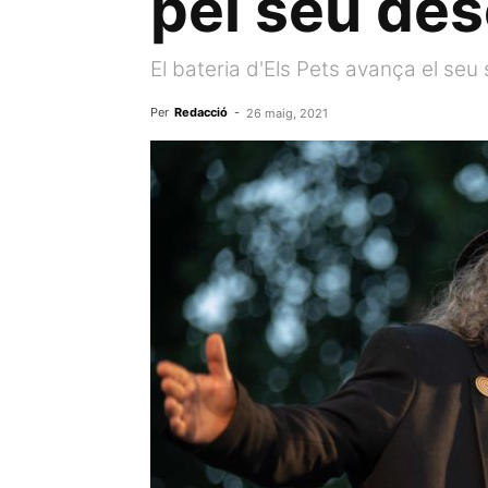
pel seu des
El bateria d'Els Pets avança el seu
Per
Redacció
-
26 maig, 2021