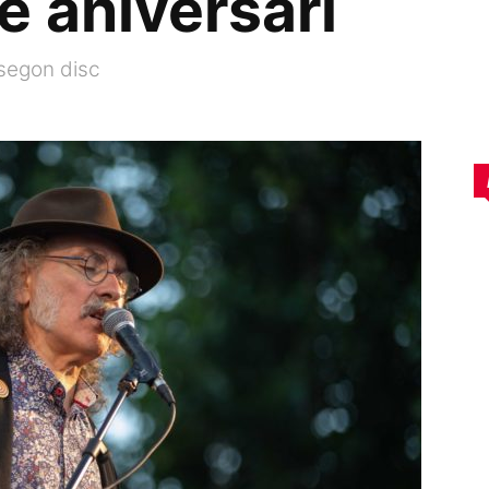
è aniversari
 segon disc