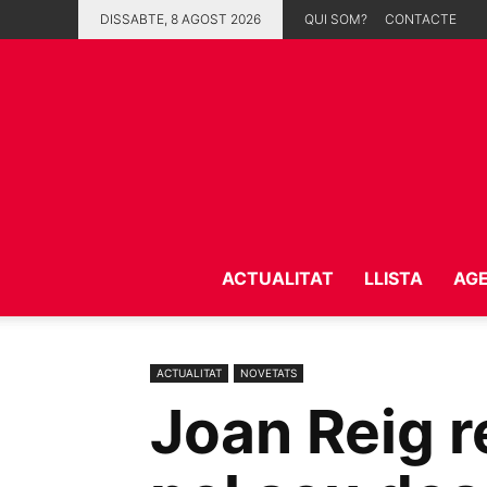
DISSABTE, 8 AGOST 2026
QUI SOM?
CONTACTE
ACTUALITAT
LLISTA
AG
ACTUALITAT
NOVETATS
Joan Reig r