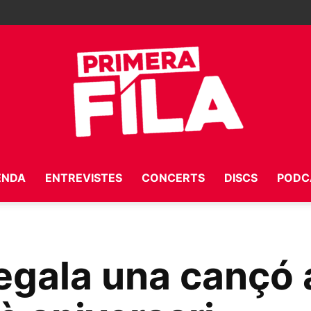
ENDA
ENTREVISTES
CONCERTS
DISCS
PODC
Primera
egala una cançó al
Fila