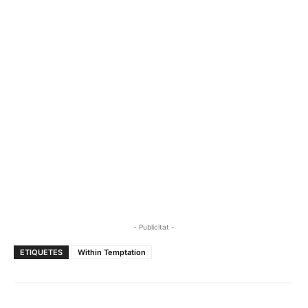
- Publicitat -
ETIQUETES
Within Temptation