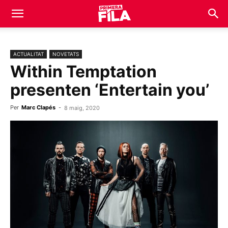
ACTUALITAT
NOVETATS
Within Temptation
presenten ‘Entertain you’
Per
Marc Clapés
-
8 maig, 2020