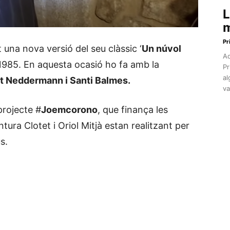
L
m
Pr
una nova versió del seu clàssic ‘
Un núvol
Aq
 1985. En aquesta ocasió ho fa amb la
Pr
al
 Neddermann i Santi Balmes.
va
projecte #
Joemcorono
, que finança les
ura Clotet i Oriol Mitjà estan realitzant per
s.