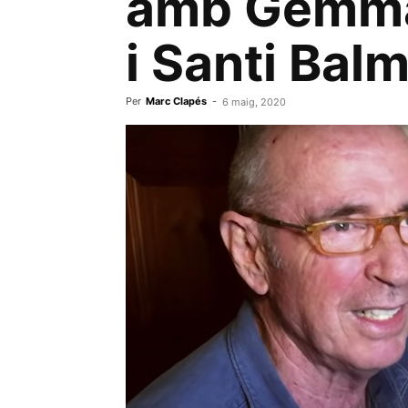
amb Gemma
i Santi Bal
Per
Marc Clapés
-
6 maig, 2020