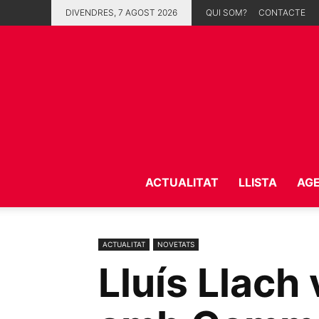
DIVENDRES, 7 AGOST 2026
QUI SOM?
CONTACTE
ACTUALITAT
LLISTA
AG
ACTUALITAT
NOVETATS
Lluís Llach