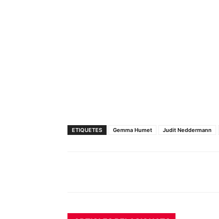
ETIQUETES
Gemma Humet
Judit Neddermann