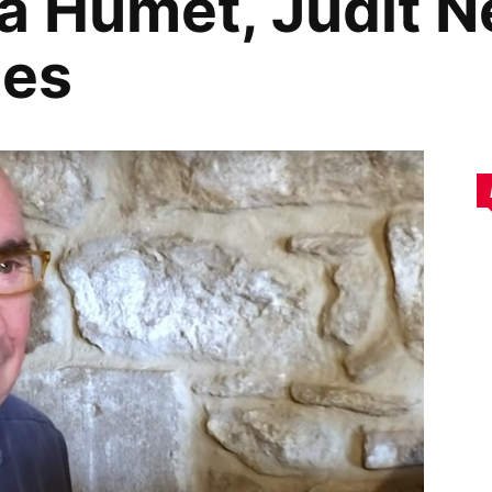
 Humet, Judit 
mes