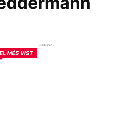
Neddermann
- Publicitat -
EL MÉS VIST