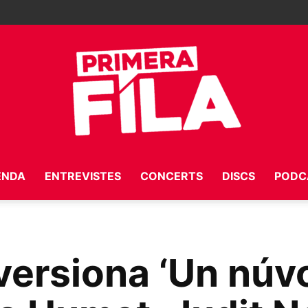
ENDA
ENTREVISTES
CONCERTS
DISCS
PODC
Primera
 versiona ‘Un núvo
Fila