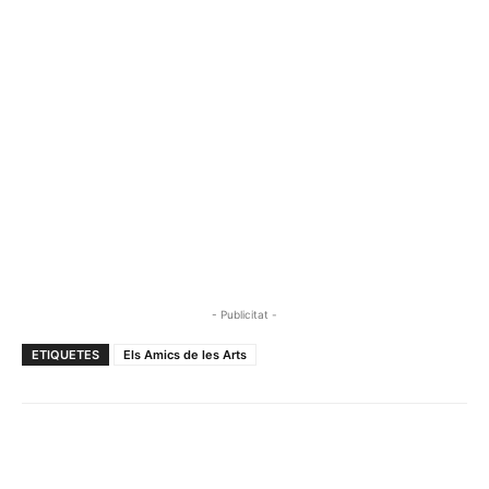
- Publicitat -
ETIQUETES
Els Amics de les Arts