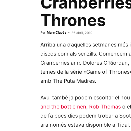
Cranberries
Thrones
Per
Marc Clapés
-
26 abril, 2019
Arriba una d’aquelles setmanes més i
discos com als senzills. Comencem am
Cranberries amb Dolores O’Riordan, l
temes de la sèrie «Game of Thrones»
amb The Puta Madres.
Avui també ja podem escoltar el nou
and the bottlemen
,
Rob Thomas
o el
de fa pocs dies podem trobar a Spoti
ara només estava disponible a Tidal.