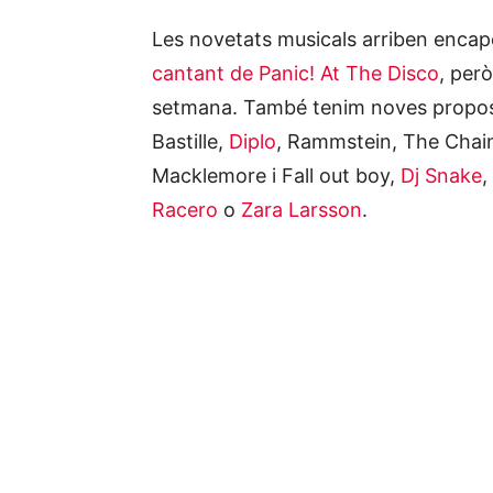
Les novetats musicals arriben encap
cantant de Panic! At The Disco
, per
setmana. També tenim noves propo
Bastille,
Diplo
, Rammstein, The Chai
Macklemore i Fall out boy,
Dj Snake
,
Racero
o
Zara Larsson
.