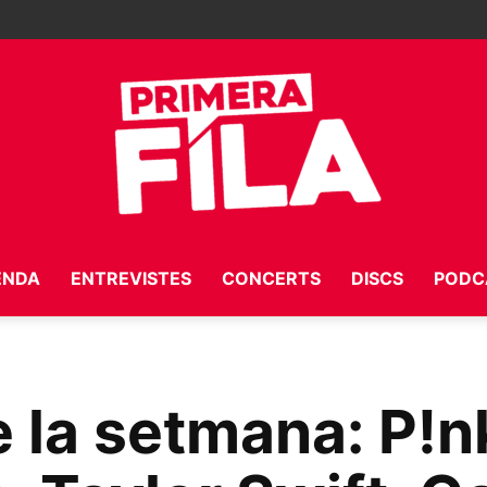
ENDA
ENTREVISTES
CONCERTS
DISCS
PODC
Primera
 la setmana: P!n
Fila