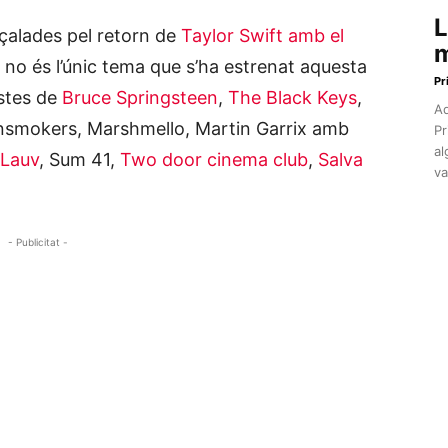
L
çalades pel retorn de
Taylor Swift amb el
m
ò no és l’únic tema que s’ha estrenat aquesta
Pr
stes de
Bruce Springsteen
,
The Black Keys
,
Aq
nsmokers, Marshmello, Martin Garrix amb
Pr
al
Lauv
, Sum 41,
Two door cinema club
,
Salva
va
- Publicitat -