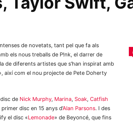
, Taylor Swift, G
ntenses de novetats, tant pel que fa als
b els nous treballs de P!nk, el darrer de
a de diferents artistes que s’han inspirat amb
, així com el nou projecte de Pete Doherty
 disc de
Nick Murphy
,
Marina
,
Soak
,
Catfish
 primer disc en 15 anys d’
Alan Parsons
. I des
fy el disc «
Lemonade
» de Beyoncé, que fins