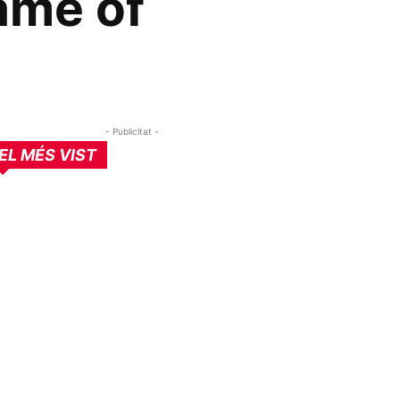
ame of
- Publicitat -
EL MÉS VIST