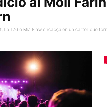
ició al Molí Fari
rn
La 126 o Mia Flaw encapçalen un cartell que torna