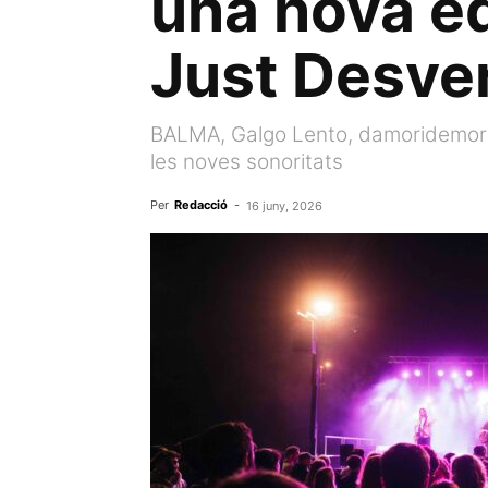
una nova ed
Just Desve
BALMA, Galgo Lento, damoridemort, 
les noves sonoritats
Per
Redacció
-
16 juny, 2026