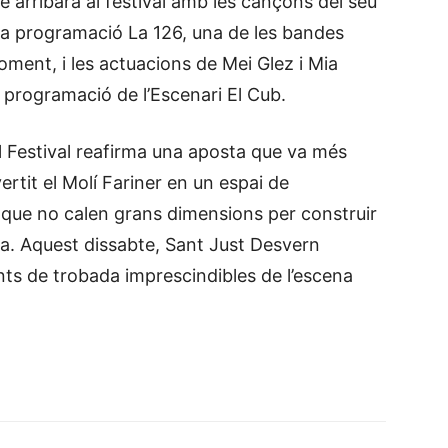
 arribarà al festival amb les cançons del seu
la programació La 126, una de les bandes
ent, i les actuacions de Mei Glez i Mia
 programació de l’Escenari El Cub.
l Festival reafirma una aposta que va més
vertit el Molí Fariner en un espai de
que no calen grans dimensions per construir
a. Aquest dissabte, Sant Just Desvern
unts de trobada imprescindibles de l’escena