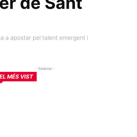
ner de Sant
 a apostar pel talent emergent i
- Publicitat -
EL MÉS VIST