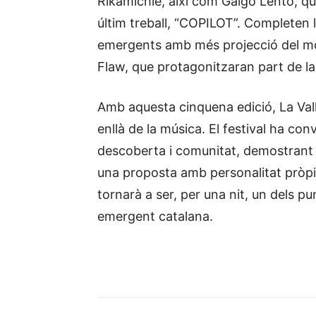
Rikamichie, així com Galgo Lento, que
últim treball, “COPILOT”. Completen 
emergents amb més projecció del mom
Flaw, que protagonitzaran part de la
Amb aquesta cinquena edició, La Val
enllà de la música. El festival ha con
descoberta i comunitat, demostrant 
una proposta amb personalitat pròpi
tornarà a ser, per una nit, un dels p
emergent catalana.