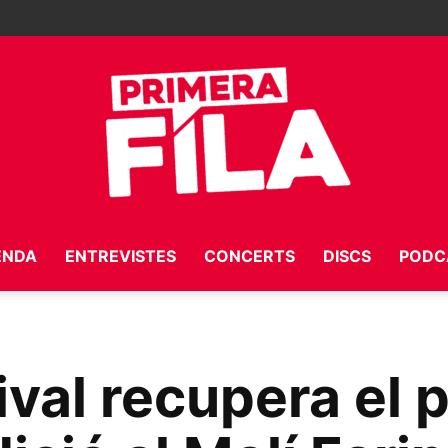
ENDA
ENTREVISTES
CONCERTS
DISCS
PODC
Primera
tival recupera el
Fila