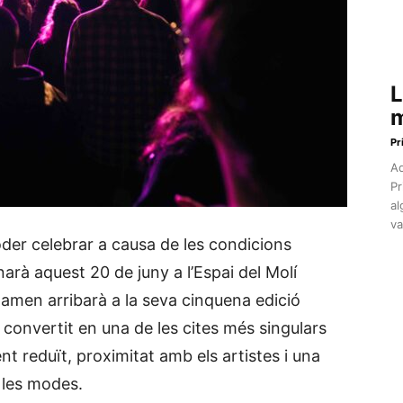
L
m
Pr
Aq
Pr
al
va
der celebrar a causa de les condicions
narà aquest 20 de juny a l’Espai del Molí
tamen arribarà a la seva cinquena edició
 convertit en una de les cites més singulars
nt reduït, proximitat amb els artistes i una
 les modes.