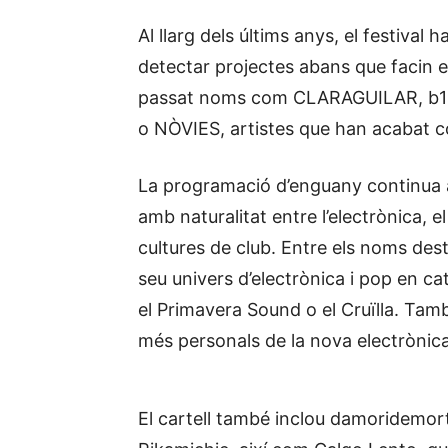
Al llarg dels últims anys, el festival 
detectar projectes abans que facin el 
passat noms com CLARAGUILAR, b1n0
o NÒVIES, artistes que han acabat co
La programació d’enguany continua a
amb naturalitat entre l’electrònica, e
cultures de club. Entre els noms de
seu univers d’electrònica i pop en ca
el Primavera Sound o el Cruïlla. Tam
més personals de la nova electrònica
El cartell també inclou damoridemort