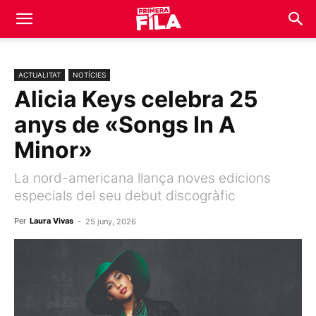
ACTUALITAT
NOTÍCIES
Alicia Keys celebra 25
anys de «Songs In A
Minor»
La nord-americana llança noves edicions
especials del seu debut discogràfic
Per
Laura Vivas
-
25 juny, 2026