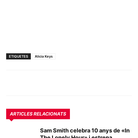
ETIQUETES
Alicia Keys
ARTICLES RELACIONATS
Sam Smith celebra 10 anys de «In
The Lonely Hour» i estrena