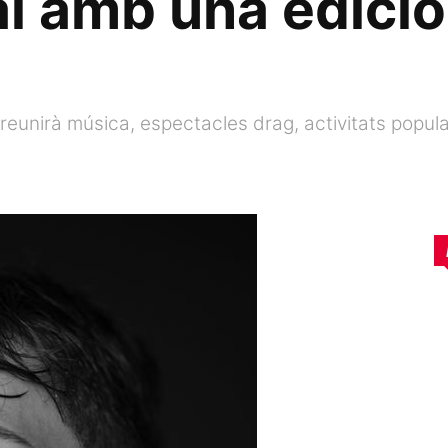
ral amb una edició
, reunirà música, espectacles drag, activitats popula