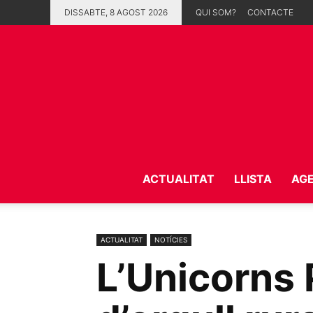
DISSABTE, 8 AGOST 2026
QUI SOM?
CONTACTE
ACTUALITAT
LLISTA
AG
ACTUALITAT
NOTÍCIES
L’Unicorns 