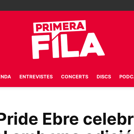
ENDA
ENTREVISTES
CONCERTS
DISCS
PODC
Primera
Pride Ebre celebr
Fila