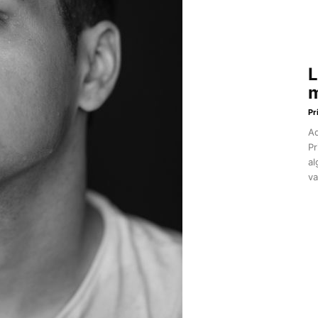
L
m
Pr
Aq
Pr
al
va