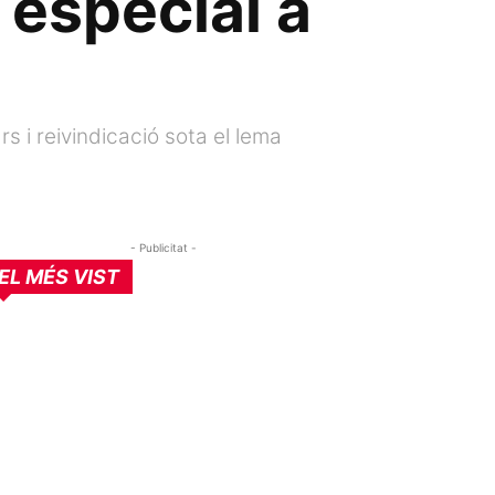
 especial a
rs i reivindicació sota el lema
- Publicitat -
EL MÉS VIST