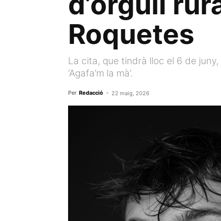
d’orgull ru
Roquetes
La cita, que tindrà lloc el 6 de juny
‘Agafa’m la mà’.
Per
Redacció
-
22 maig, 2026