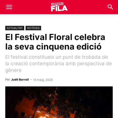
ACTUALITAT
NOTÍCIES
El Festival Floral celebra
la seva cinquena edició
El festival constitueix un punt de trobada de
la creació contemporània amb perspectiva de
gènere
Per
Judit Borrell
-
14 maig, 2026