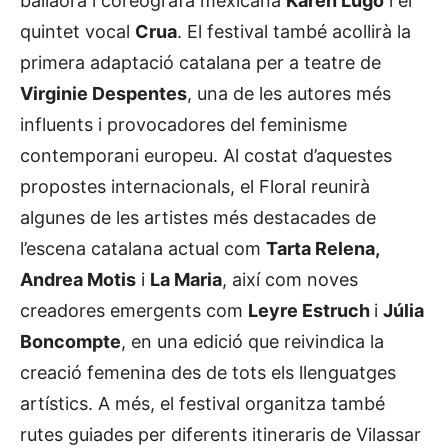
bailaora i coreògrafa mexicana
Karen Lugo
i el
quintet vocal
Crua
. El festival també acollirà la
primera adaptació catalana per a teatre de
Virginie Despentes
, una de les autores més
influents i provocadores del feminisme
contemporani europeu.
Al costat d’aquestes
propostes internacionals, el Floral reunirà
algunes de les artistes més destacades de
l’escena catalana actual com
Tarta Relena,
Andrea Motis
i
La Maria
, així com noves
creadores emergents com
Leyre Estruch
i
Júlia
Boncompte
, en una edició que reivindica la
creació femenina des de tots els llenguatges
artístics. A més, el festival organitza també
rutes guiades per diferents itineraris de Vilassar